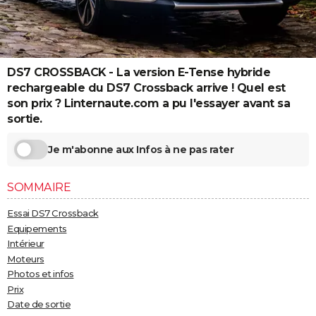
City break
Voyage de noces
Climat
Destinations
Voyage nature
Forum
+
PHOTO
GUIDES D'ACHAT
DS7 CROSSBACK - La version E-Tense hybride
BONS PLANS
rechargeable du DS7 Crossback arrive ! Quel est
CARTE DE VOEUX
son prix ? Linternaute.com a pu l'essayer avant sa
sortie.
Carte Bonne année
Carte Pâques
Carte de Noël
Carte Saint-Valentin
Carte d'anniversaire
DICTIONNAIRE
Je m'abonne aux Infos à ne pas rater
Biographies
Expressions
Dictionnaire
Citations
Proverbes
PROGRAMME TV
SOMMAIRE
COPAINS D'AVANT
Essai DS7 Crossback
Se connecter
Collèges
Universités
Service militaire
S'inscrire
Lycées
Primaires
Entreprises
Avis de recherche
AVIS DE DÉCÈS
Equipements
Intérieur
FORUM
Moteurs
Lifestyle
Sport
Television
Cinema
Bricolage
Culture
Auto
Voyage
Photos et infos
Prix
Date de sortie