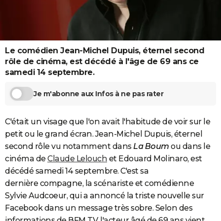
City break
Voyage de noces
Climat
Destinations
Voyage nature
Forum
+
PHOTO
GUIDES D'ACHAT
Le comédien Jean-Michel Dupuis, éternel second
BONS PLANS
rôle de cinéma, est décédé à l'âge de 69 ans ce
CARTE DE VOEUX
samedi 14 septembre.
Carte Bonne année
Carte Pâques
Carte de Noël
Carte Saint-Valentin
Carte d'anniversaire
DICTIONNAIRE
Je m'abonne aux Infos à ne pas rater
Biographies
Expressions
Dictionnaire
Citations
Proverbes
PROGRAMME TV
C'était un visage que l'on avait l'habitude de voir sur le
COPAINS D'AVANT
petit ou le grand écran. Jean-Michel Dupuis, éternel
second rôle vu notamment dans
La Boum
ou dans le
Se connecter
Collèges
Universités
Service militaire
S'inscrire
Lycées
Primaires
Entreprises
Avis de recherche
AVIS DE DÉCÈS
cinéma de
Claude Lelouch
et Edouard Molinaro, est
décédé samedi 14 septembre. C'est sa
FORUM
dernière compagne, la scénariste et comédienne
Lifestyle
Sport
Television
Cinema
Bricolage
Culture
Auto
Voyage
Sylvie Audcoeur, qui a annoncé la triste nouvelle sur
Facebook dans un message très sobre. Selon des
informations de BFM TV, l'acteur âgé de 69 ans vient