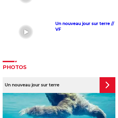
Une Vérité qui dérange
Inside Job
Faites le mur !
Un nouveau jour sur terre //
Super Size Me
VF
Le Chagrin et la Pitié
Salam
Microcosmos, le peuple de l'herbe
Lost in la Mancha
PHOTOS
Un nouveau jour sur terre