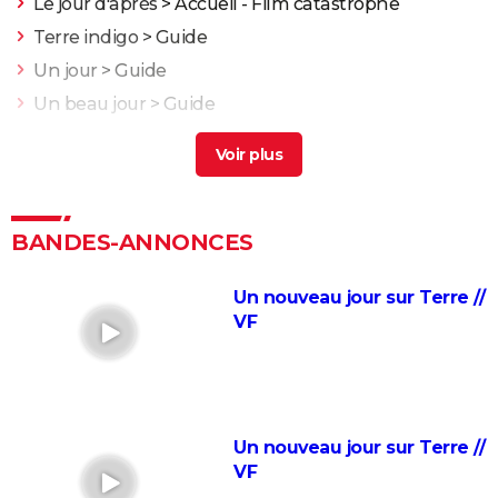
Le jour d'après
> Accueil - Film catastrophe
Terre indigo
> Guide
Un jour
> Guide
Un beau jour
> Guide
Demain est un autre jour
> Guide
J'irai dormir à Hollywood
Nuit et brouillard
La Marche de l'Empereur
BANDES-ANNONCES
Blackfish
Un nouveau jour sur Terre //
Etre et avoir
VF
Adolescentes
Fahrenheit 9/11
La Planète bleue
Bowling for Columbine
Un nouveau jour sur Terre //
Citizenfour
VF