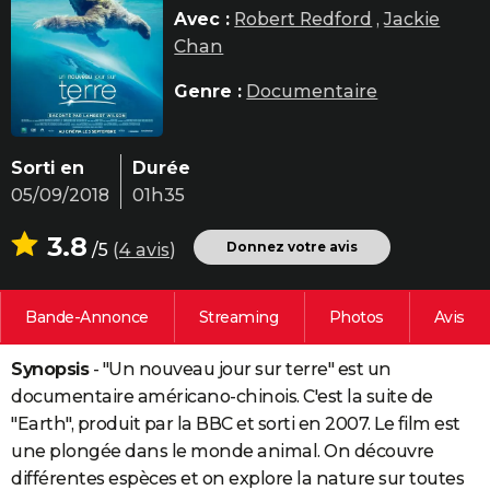
Avec :
Robert Redford
,
Jackie
City break
Voyage de noces
Climat
Destinations
Voyage nature
Forum
+
PHOTO
Chan
GUIDES D'ACHAT
Genre :
Documentaire
BONS PLANS
CARTE DE VOEUX
Sorti en
Durée
05/09/2018
01h35
Carte Bonne année
Carte Pâques
Carte de Noël
Carte Saint-Valentin
Carte d'anniversaire
DICTIONNAIRE
3.8
Biographies
Expressions
Dictionnaire
Citations
Proverbes
Donnez votre avis
/5
(
4 avis
)
PROGRAMME TV
COPAINS D'AVANT
Bande-Annonce
Streaming
Photos
Avis
Se connecter
Collèges
Universités
Service militaire
S'inscrire
Lycées
Primaires
Entreprises
Avis de recherche
AVIS DE DÉCÈS
Synopsis
- "Un nouveau jour sur terre" est un
FORUM
documentaire américano-chinois. C'est la suite de
Lifestyle
Sport
Television
Cinema
Bricolage
Culture
Auto
Voyage
"Earth", produit par la BBC et sorti en 2007. Le film est
une plongée dans le monde animal. On découvre
différentes espèces et on explore la nature sur toutes