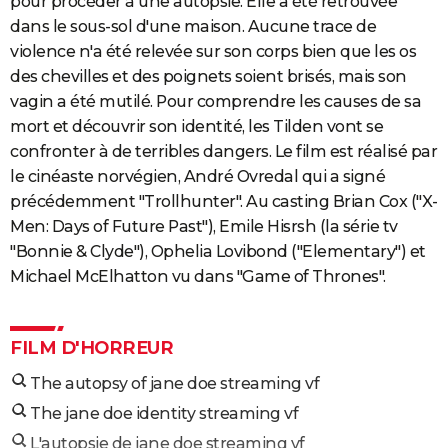
pour procéder à une autopsie. Elle a été retrouvée
dans le sous-sol d'une maison. Aucune trace de
violence n'a été relevée sur son corps bien que les os
des chevilles et des poignets soient brisés, mais son
vagin a été mutilé. Pour comprendre les causes de sa
mort et découvrir son identité, les Tilden vont se
confronter à de terribles dangers. Le film est réalisé par
le cinéaste norvégien, André Ovredal qui a signé
précédemment "Trollhunter". Au casting Brian Cox ("X-
Men: Days of Future Past"), Emile Hisrsh (la série tv
"Bonnie & Clyde"), Ophelia Lovibond ("Elementary") et
Michael McElhatton vu dans "Game of Thrones".
FILM D'HORREUR
The autopsy of jane doe streaming vf
The jane doe identity streaming vf
L'autopsie de jane doe streaming vf