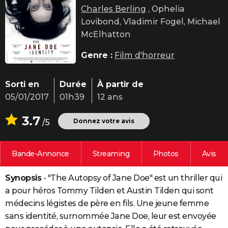
Charles Berling
, Ophelia
City break
Voyage de noces
Climat
Destinations
Voyage nature
Forum
+
PHOTO
Lovibond, Vladimir Fogel, Michael
GUIDES D'ACHAT
McElhatton
BONS PLANS
Genre :
Film d'horreur
CARTE DE VOEUX
Sorti en
Durée
À partir de
Carte Bonne année
Carte Pâques
Carte de Noël
Carte Saint-Valentin
Carte d'anniversaire
DICTIONNAIRE
05/01/2017
01h39
12 ans
Biographies
Expressions
Dictionnaire
Citations
Proverbes
PROGRAMME TV
3.7
Donnez votre avis
/5
COPAINS D'AVANT
Bande-Annonce
Streaming
Photos
Avis
Se connecter
Collèges
Universités
Service militaire
S'inscrire
Lycées
Primaires
Entreprises
Avis de recherche
AVIS DE DÉCÈS
Synopsis
- "The Autopsy of Jane Doe" est un thriller qui
FORUM
a pour héros Tommy Tilden et Austin Tilden qui sont
Lifestyle
Sport
Television
Cinema
Bricolage
Culture
Auto
Voyage
médecins légistes de père en fils. Une jeune femme
sans identité, surnommée Jane Doe, leur est envoyée