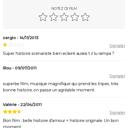
Beetlejuice 2 : la suite du film culte de Tim Burton
vaut-elle le coup ?
NOTEZ CE FILM
Donjons & Dragons le film : critiques, avis, bande-
annonce, séance, streaming...
Le Seigneur des Anneaux 1 : pourquoi le tournage a
sergio - 14/11/2013
été difficile pour les acteurs ?
Signaler
Le Hobbit, un voyage inattendu : pourquoi la
Super histoire scenariste bien eclairé aurais t il lu rampa ?
production a été aussi compliquée ?
La Ligne verte
lilou - 09/07/2011
La forme de l'eau : synopsis, casting, bande-
Signaler
annonce, streaming,...
superbe film, musique magnifique qui prend les tripes, très
Dracula
bonne histoire, on passe un agréable moment
L'Histoire sans fin
Valérie - 22/04/2011
Le Labyrinthe de Pan
Signaler
Bon film : belle histoire d'amour + histoire originale. Un bon
moment.