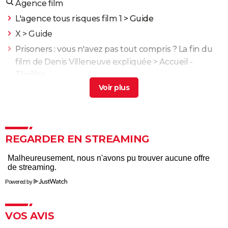
Agence film
L'agence tous risques film 1
> Guide
X
> Guide
Prisoners : vous n'avez pas tout compris ? La fin du
film de Denis Villeneuve expliquée
> Accueil -
Thriller
Enemy : que signifie la fin du film ? Tentative
d'explication
> Guide
XXL
> Guide
Harry Potter à l'école des sorciers : cette scène est
REGARDER EN STREAMING
capitale pour la fin, mais personne n'y avait prêté
attention à sa sortie
La Petite Sirène : avez-vous reconnu la voix française
Powered by
d'Ariel ? C'est celle d'une autre "princesse" Disney !
Les Animaux fantastiques 3 : pourquoi Johnny Depp
a été remplacé par Mads Mikkelsen ?
VOS AVIS