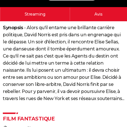
City break
Voyage de noces
Climat
Destinations
Voyage nature
Forum
+
PHOTO
Streaming
Avis
GUIDES D'ACHAT
Synopsis
- Alors qu'il entame une brillante carrière
BONS PLANS
politique, David Norris est pris dans un engrenage qui
CARTE DE VOEUX
le dépasse. Un soir d'élection, il rencontre Elise Sellas,
une danseuse dont il tombe éperdument amoureux.
Carte Bonne année
Carte Pâques
Carte de Noël
Carte Saint-Valentin
Carte d'anniversaire
DICTIONNAIRE
Ce qu'il ne sait pas c'est que les Agents du destin ont
décidé de lui mettre un terme à cette relation
Biographies
Expressions
Dictionnaire
Citations
Proverbes
PROGRAMME TV
naissante. Ils lui posent un ultimatum : il devra choisir
COPAINS D'AVANT
entre ses ambitions ou son amour pour Elise. Décidé à
conserver son libre-arbitre, David Norris finit par se
Se connecter
Collèges
Universités
Service militaire
S'inscrire
Lycées
Primaires
Entreprises
Avis de recherche
AVIS DE DÉCÈS
rebeller. Pour y parvenir, il va devoir poursuivre Elise, à
travers les rues de New York et ses réseaux souterrains...
FORUM
Lifestyle
Sport
Television
Cinema
Bricolage
Culture
Auto
Voyage
FILM FANTASTIQUE