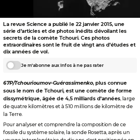
City break
Voyage de noces
Climat
Destinations
Voyage nature
Forum
+
PHOTO
GUIDES D'ACHAT
La revue Science a publié le 22 janvier 2015, une
série d'articles et de photos inédits dévoilant les
BONS PLANS
secrets de la comète Tchouri. Ces photos
extraordinaires sont le fruit de vingt ans d'études et
CARTE DE VOEUX
dix années de vol.
Carte Bonne année
Carte Pâques
Carte de Noël
Carte Saint-Valentin
Carte d'anniversaire
DICTIONNAIRE
Je m'abonne aux Infos à ne pas rater
Biographies
Expressions
Dictionnaire
Citations
Proverbes
PROGRAMME TV
67P/Tchourioumov-Guérassimenko
, plus connue
COPAINS D'AVANT
sous le nom de Tchouri, est une comète de forme
Se connecter
Collèges
Universités
Service militaire
S'inscrire
Lycées
Primaires
Entreprises
Avis de recherche
AVIS DE DÉCÈS
dissymétrique, âgée de 4,5 milliards d'années
, large
de quatre kilomètres et à 510 millions de kilomètre de
FORUM
la Terre.
Lifestyle
Sport
Television
Cinema
Bricolage
Culture
Auto
Voyage
Pour analyser et comprendre la composition de ce
fossile du système solaire, la sonde Rosetta
, après un