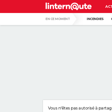
AC
EN CE MOMENT
INCENDIES
GUERRE EN IRAN
CARTE DE L'ÉCLIPSE
CE SONT LES PLUS BEAUX JARDINS DE FR
VOICI POURQUOI LES PASTILLES POUR LA
SERGIO LOPEZ LOPEZ, KINÉ : "MARCHER S
SELON LA PSYCHOLOGIE, LES PERSONNES
Vous n'êtes pas autorisé à parta