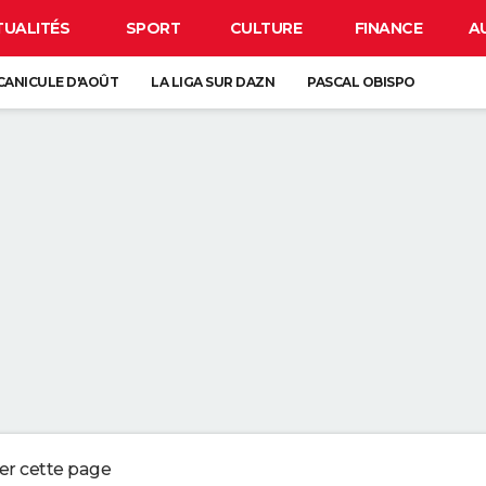
TUALITÉS
SPORT
CULTURE
FINANCE
A
CANICULE D'AOÛT
LA LIGA SUR DAZN
PASCAL OBISPO
 SOLAIRE DU 12 AOÛT
ANCE : L'UN D'ENTRE EUX SE CACHE FORCÉMENT PRÈS DE CHEZ VOUS
VE-VAISSELLE DEVRAIENT ÊTRE VOS MEILLEURES ALLIÉES DANS LA SALLE
UR LE SABLE SEC DE LA PLAGE PEUT NÉCESSITER JUSQU'À PRÈS DE TRO
 QUI CONSERVENT DES SOUVENIRS DE L'ENFANCE DE LEURS ENFANTS NE
ger cette page