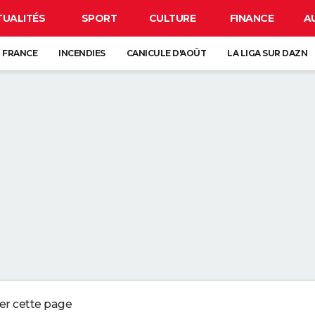
TUALITÉS
SPORT
CULTURE
FINANCE
A
 FRANCE
INCENDIES
CANICULE D'AOÛT
LA LIGA SUR DAZN
CARTE DE L'ÉCLIPSE SOLAIRE DU 12 AOÛT
ANCE : L'UN D'ENTRE EUX SE CACHE FORCÉMENT PRÈS DE CHEZ VOUS
VE-VAISSELLE DEVRAIENT ÊTRE VOS MEILLEURES ALLIÉES DANS LA SALLE
UR LE SABLE SEC DE LA PLAGE PEUT NÉCESSITER JUSQU'À PRÈS DE TRO
 QUI CONSERVENT DES SOUVENIRS DE L'ENFANCE DE LEURS ENFANTS NE
ger cette page