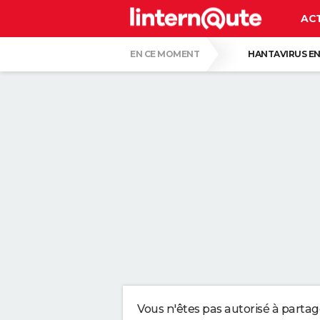
AC
EN CE MOMENT
HANTAVIRUS EN
PASCAL OBISPO
GUERRE EN IRAN
CE SONT LES PLUS BEAUX JARDINS DE FR
VOICI POURQUOI LES PASTILLES POUR LA
SERGIO LOPEZ LOPEZ, KINÉ : "MARCHER S
SELON LA PSYCHOLOGIE, LES PERSONNES
Vous n'êtes pas autorisé à parta