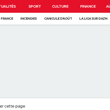
TUALITÉS
SPORT
CULTURE
FINANCE
A
 FRANCE
INCENDIES
CANICULE D'AOÛT
LA LIGA SUR DAZN
CARTE DE L'ÉCLIPSE SOLAIRE DU 12 AOÛT
LAT PRÉFÉRÉ EST QUELQUE CHOSE QUE JE NE PEUX PRESQUE JAMAIS MAN
UT DÉPLACER QU'UNE SEULE ALLUMETTE
ANCE : L'UN D'ENTRE EUX SE CACHE FORCÉMENT PRÈS DE CHEZ VOUS
VE-VAISSELLE DEVRAIENT ÊTRE VOS MEILLEURES ALLIÉES DANS LA SALLE
ger cette page