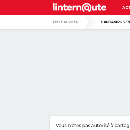
AC
EN CE MOMENT
HANTAVIRUS EN
PASCAL OBISPO
GUERRE EN IRAN
ERLING HAALAND, FOOTBALLEUR : "MON P
UN DÉFI RÉSERVÉ AUX GÉNIES : IL NE FA
CE SONT LES PLUS BEAUX JARDINS DE FR
VOICI POURQUOI LES PASTILLES POUR LA
Vous n'êtes pas autorisé à parta