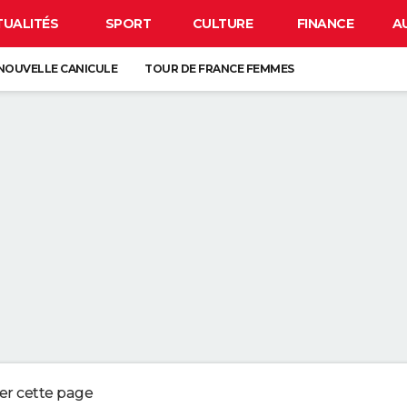
TUALITÉS
SPORT
CULTURE
FINANCE
A
NOUVELLE CANICULE
TOUR DE FRANCE FEMMES
IRUS EN FRANCE
BISON FUTÉ
LUNETTES POUR L'ÉCLIPSE
 DE LA VIE SUR TERRE : ELLE EST PLUS TARDIVE QUE LES PRÉCÉDENTES
É DEPUIS LE MOYEN ÂGE, ELLE EST EUROPÉENNE
ORD DE L'EXTINCTION IL Y A 30 ANS, RENAÎT GRÂCE À UN ARBRE
ESSE ? CE QUE VOUS DEVEZ ABSOLUMENT SAVOIR AVANT DE PRENDRE L
ger cette page