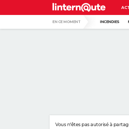
AC
EN CE MOMENT
INCENDIES
MORT DE MICHEL DEJENEFFE
HANTAV
CARTE DE L'ÉCLIPSE SOLAIRE DU 12 AOÛT
UNE NOUVELLE DATE ÉVOQUÉE POUR LA FIN
C'EST LA LANGUE QUI A LE MOINS CHANG
LE PLUS GROS PERROQUET DU MONDE, AU B
QUELLE AMENDE EN CAS D'EXCÈS DE VIT
Vous n'êtes pas autorisé à parta