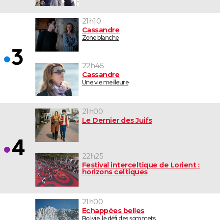
21h10
Cassandre
Zone blanche
22h45
Cassandre
Une vie meilleure
21h00
Le Dernier des Juifs
22h25
Festival interceltique de Lorient :
horizons celtiques
21h00
Echappées belles
Bolivie, le défi des sommets