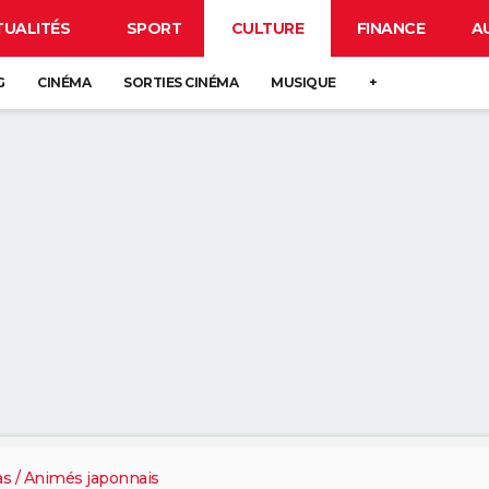
TUALITÉS
SPORT
CULTURE
FINANCE
A
G
CINÉMA
SORTIES CINÉMA
MUSIQUE
+
s / Animés japonnais