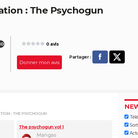
ation : The Psychogun
10
0 avis
Partager :
Donner mon avis
P
arta
ger
NEW
sur
TION : THE PSYCHOGUN
Télé
Fac
Sort
The psychogun vol 1
Act
eb
Mangas