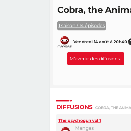
Cobra, the Anim
1 saison / 14 épisodes
Vendredi 14 août à 20h40
M'avertir des diffusions !
DIFFUSIONS
COBRA, THE ANIMA
The psychogun vol 1
Mangas