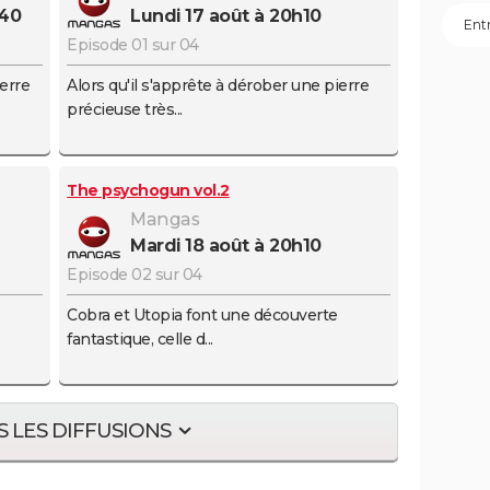
h40
lundi 17 août à 20h10
ook
Episode 01 sur 04
ierre
Alors qu'il s'apprête à dérober une pierre
précieuse très...
The psychogun vol.2
Mangas
mardi 18 août à 20h10
Episode 02 sur 04
Cobra et Utopia font une découverte
fantastique, celle d...
 LES DIFFUSIONS