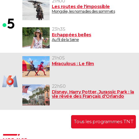
21h00
Les routes de l'impossible
Mongolie, les nomades des sommets
23h35
Echappées belles
Au fil de la Seine
21h05
Miraculous : Le film
22h50
Disney, Harry Potter, Jurassic Park : la
vie rêvée des Français d'Orlando
Tous les programmes TNT