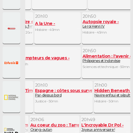
19h50
20h10
20h50
e
Itinéraire d'un crime
Autopsie royale
A la Une
Ruth Ellis, femme fatale
Le roi Henri IV
Histoire - 40mn
Histoire - 20mn
Histoire - 45mn
19h50
20h50
Alimentation : l'avenir 
res
Les dompteurs de vagues
Philippines et Indonésie
Nature - 1h
Sciences et technique - 50mn
20h10
21h00
ace Against Time
Espagne : côtes sous surveillance
Hidden Beneath t
Par-dessus bord
Navire enfoui et sépultu
chnique - 50mn
Justice - 50mn
Histoire - 50mn
20h06
20h49
 du zoo : Tampa
Au coeur du zoo : Tampa
L'incroyable Dr Pol
t-elle si mêêê-chante ?
Orang-outan
Joyeux anniversaire !