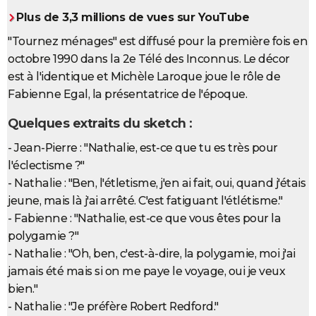
City break
Voyage de noces
Climat
Destinations
Voyage nature
Forum
+
Plus de 3,3 millions de vues sur YouTube
PHOTO
"Tournez ménages" est diffusé pour la première fois en
GUIDES D'ACHAT
octobre 1990 dans la 2e Télé des Inconnus. Le décor
BONS PLANS
est à l'identique et Michèle Laroque joue le rôle de
Fabienne Egal, la présentatrice de l'époque.
CARTE DE VOEUX
Quelques extraits du sketch :
Carte Bonne année
Carte Pâques
Carte de Noël
Carte Saint-Valentin
Carte d'anniversaire
DICTIONNAIRE
- Jean-Pierre : "Nathalie, est-ce que tu es très pour
Biographies
Expressions
Dictionnaire
Citations
Proverbes
PROGRAMME TV
l'éclectisme ?"
- Nathalie : "Ben, l'étletisme, j'en ai fait, oui, quand j'étais
COPAINS D'AVANT
jeune, mais là j'ai arrêté. C'est fatiguant l'étlétisme."
Se connecter
Collèges
Universités
Service militaire
S'inscrire
Lycées
Primaires
Entreprises
Avis de recherche
- Fabienne : "Nathalie, est-ce que vous êtes pour la
AVIS DE DÉCÈS
polygamie ?"
FORUM
- Nathalie : "Oh, ben, c'est-à-dire, la polygamie, moi j'ai
jamais été mais si on me paye le voyage, oui je veux
Lifestyle
Sport
Television
Cinema
Bricolage
Culture
Auto
Voyage
bien."
- Nathalie : "Je préfère Robert Redford."