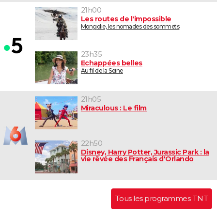
21h00
Les routes de l'impossible
Mongolie, les nomades des sommets
23h35
Echappées belles
Au fil de la Seine
21h05
Miraculous : Le film
22h50
Disney, Harry Potter, Jurassic Park : la
vie rêvée des Français d'Orlando
Tous les programmes TNT