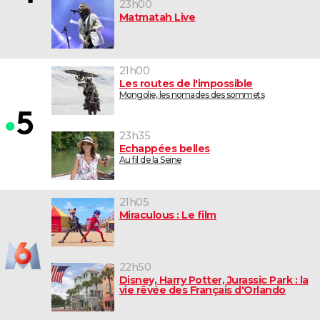
23h00
Matmatah Live
21h00
Les routes de l'impossible
Mongolie, les nomades des sommets
23h35
Echappées belles
Au fil de la Seine
21h05
Miraculous : Le film
22h50
Disney, Harry Potter, Jurassic Park : la
vie rêvée des Français d'Orlando