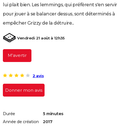
lui plait bien. Les lemmings, qui préfèrent s'en servir
City break
Voyage de noces
Climat
Destinations
Voyage nature
Forum
+
PHOTO
pour jouer à se balancer dessus, sont déterminés à
GUIDES D'ACHAT
empêcher Grizzy de la détruire...
BONS PLANS
Vendredi 21 août à 12h35
CARTE DE VOEUX
Carte Bonne année
Carte Pâques
Carte de Noël
Carte Saint-Valentin
Carte d'anniversaire
DICTIONNAIRE
M'avertir
Biographies
Expressions
Dictionnaire
Citations
Proverbes
PROGRAMME TV
2 avis
COPAINS D'AVANT
Se connecter
Collèges
Universités
Service militaire
S'inscrire
Lycées
Primaires
Entreprises
Avis de recherche
AVIS DE DÉCÈS
Donner mon avis
FORUM
Lifestyle
Sport
Television
Cinema
Bricolage
Culture
Auto
Voyage
Durée
5 minutes
Année de création
2017