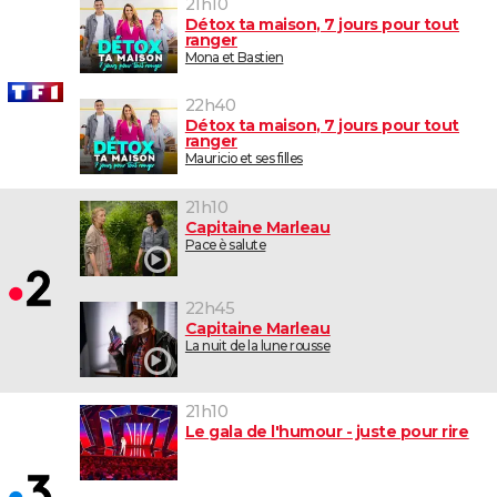
21h10
Détox ta maison, 7 jours pour tout
ranger
Mona et Bastien
22h40
Détox ta maison, 7 jours pour tout
ranger
Mauricio et ses filles
21h10
Capitaine Marleau
Pace è salute
22h45
Capitaine Marleau
La nuit de la lune rousse
21h10
Le gala de l'humour - juste pour rire