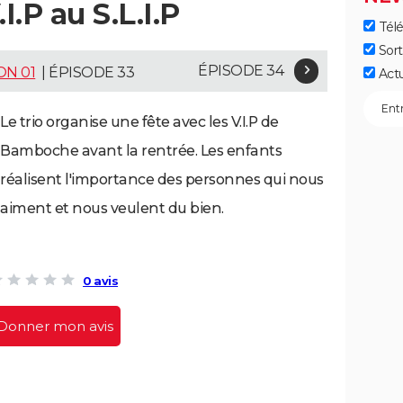
.I.P au S.L.I.P
Télé
Sort
ÉPISODE 34
ON 01
| ÉPISODE 33
Act
Le trio organise une fête avec les V.I.P de
Bamboche avant la rentrée. Les enfants
réalisent l'importance des personnes qui nous
aiment et nous veulent du bien.
0 avis
Donner mon avis