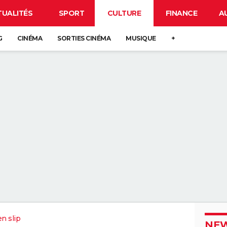
TUALITÉS
SPORT
CULTURE
FINANCE
A
G
CINÉMA
SORTIES CINÉMA
MUSIQUE
+
en slip
NEW