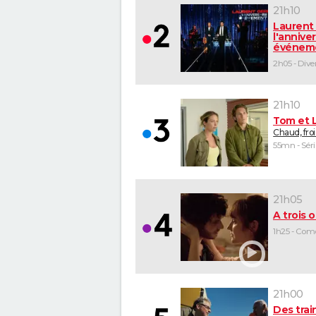
21h10
Laurent 
l'anniver
événem
21h10
Tom et 
Chaud, fro
55mn - Séri
21h05
A trois o
1h25 - Com
21h00
Des trai