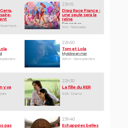
23h15
Gerra,
Drag Race France :
saire-
une seule sera la
ent
reine
Pop couture
2h05 - Divertissement-humour
1h10 - Téléréalité
22h50
Lola
Tom et Lola
id
Mystère en mer
e policière
50mn - Série policière
22h30
n y va
La fille du RER
édie
1h35 - Drame
23h40
ns pas
Echappées belles