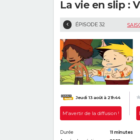
La vie en slip : V
ÉPISODE 32
SAIS
Jeudi 13 août à 21h44
M'avertir
de la diffusion !
Durée
11 minutes