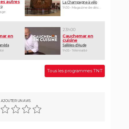
es autres
La Champagne à vélo
ro
1h30 - Magazine de découvertes
yage
23h00
mar en
Cauchemar en
cuisine
Canéda
Sallèles-d'Aude
ité
1h05 - Téléréalité
Tous les programmes TNT
AJOUTER UN AVIS