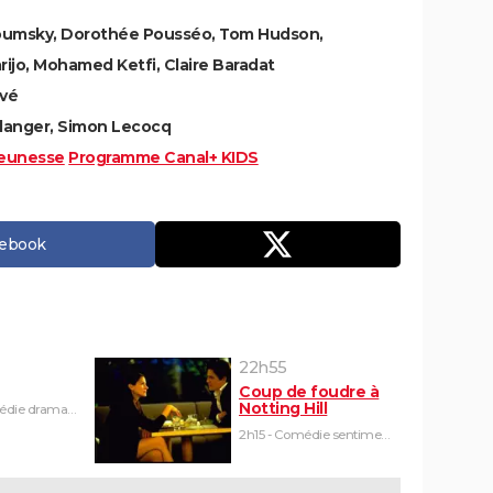
oumsky, Dorothée Pousséo, Tom Hudson,
ijo, Mohamed Ketfi, Claire Baradat
evé
langer, Simon Lecocq
eunesse
Programme Canal+ KIDS
cebook
22h55
Coup de foudre à
Notting Hill
1h45 - Comédie dramatique
2h15 - Comédie sentimentale