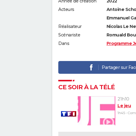
Année de création
2022
Acteurs
Antoine Sch
Emmanuel Gar
Réalisateur
Nicolas Le N
Scénariste
Romuald Bou
Dans
Programme J
Partager sur Fa
CE SOIR À LA TÉLÉ
21h10
Le jeu