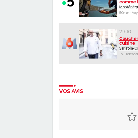
comme l
Monténég
50mn - Vo
21h10
Cauche
cuisine
Sarlat-la-
1h - Téléréal
VOS AVIS