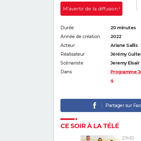
M'avertir
de la diffusion !
Durée
20 minutes
Année de création
2022
Acteur
Ariane Sallis
Réalisateur
Jérémy Guite
Scénariste
Jeremy Elsair
Dans
Programme J
4
Partager sur Fa
CE SOIR À LA TÉLÉ
21h10