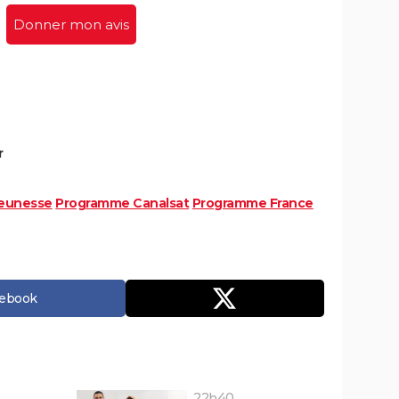
Donner mon avis
r
eunesse
Programme Canalsat
Programme France
cebook
22h40