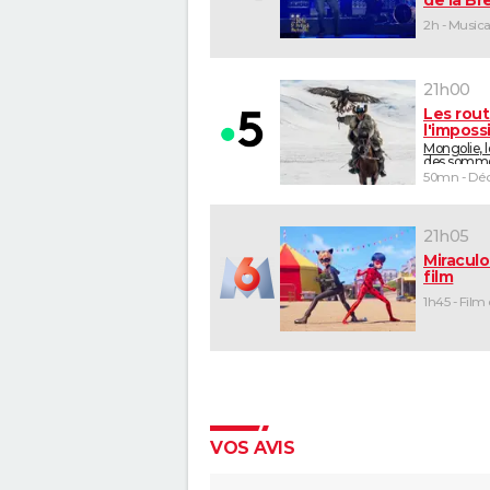
2h - Musica
21h00
Les rou
l'imposs
Mongolie, 
des somm
50mn - Déc
21h05
Miraculo
film
1h45 - Film
VOS AVIS