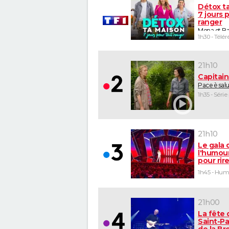
Détox t
7 jours 
ranger
Mona et Ba
1h30 - Télér
21h10
Capitai
Pace è sal
1h35 - Série
21h10
Le gala 
l'humour
pour rir
1h45 - Hu
21h00
La fête 
Saint-Pa
de la B