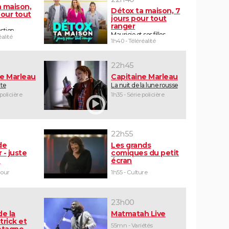
a maison,
Détox ta maison, 7
pour tout
jours pour tout
ranger
stien
Mauricio et ses filles
éalité
1h40 - Téléréalité
22h45
ne Marleau
Capitaine Marleau
ute
La nuit de la lune rousse
 policière
1h35 - Série policière
22h55
de
Les grands
 - juste
comiques du petit
e
écran
mour
1h55 - Culture
23h00
de la
Matmatah Live
trick et
55mn - Variétés
retagne