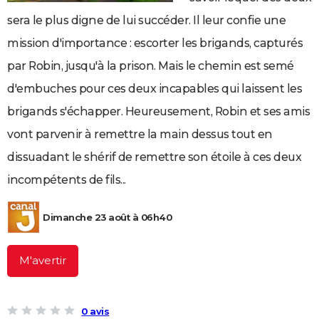
City break
Voyage de noces
Climat
Destinations
Voyage nature
Forum
+
PHOTO
sera le plus digne de lui succéder. Il leur confie une
mission d'importance : escorter les brigands, capturés
GUIDES D'ACHAT
par Robin, jusqu'à la prison. Mais le chemin est semé
BONS PLANS
d'embuches pour ces deux incapables qui laissent les
CARTE DE VOEUX
brigands s'échapper. Heureusement, Robin et ses amis
Carte Bonne année
Carte Pâques
Carte de Noël
Carte Saint-Valentin
Carte d'anniversaire
DICTIONNAIRE
vont parvenir à remettre la main dessus tout en
dissuadant le shérif de remettre son étoile à ces deux
Biographies
Expressions
Dictionnaire
Citations
Proverbes
PROGRAMME TV
incompétents de fils...
COPAINS D'AVANT
Se connecter
Collèges
Universités
Service militaire
S'inscrire
Lycées
Primaires
Entreprises
Avis de recherche
Dimanche 23 août à 06h40
AVIS DE DÉCÈS
FORUM
M'avertir
Lifestyle
Sport
Television
Cinema
Bricolage
Culture
Auto
Voyage
0 avis