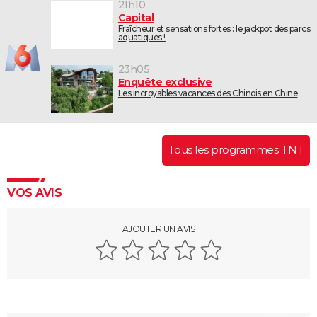
21h10
Capital
Fraîcheur et sensations fortes : le jackpot des parcs
aquatiques !
23h05
Enquête exclusive
Les incroyables vacances des Chinois en Chine
Tous les programmes TNT
VOS AVIS
AJOUTER UN AVIS