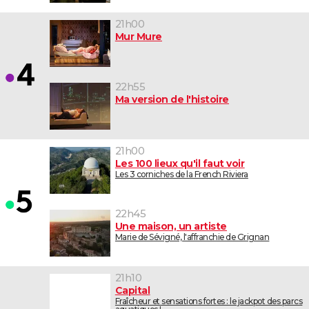
21h00
Mur Mure
22h55
Ma version de l'histoire
21h00
Les 100 lieux qu'il faut voir
Les 3 corniches de la French Riviera
22h45
Une maison, un artiste
Marie de Sévigné, l'affranchie de Grignan
21h10
Capital
Fraîcheur et sensations fortes : le jackpot des parcs