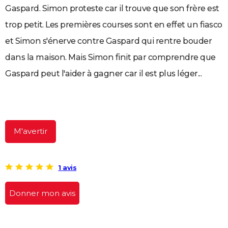
Gaspard. Simon proteste car il trouve que son frère est
City break
Voyage de noces
Climat
Destinations
Voyage nature
Forum
+
PHOTO
trop petit. Les premières courses sont en effet un fiasco
GUIDES D'ACHAT
et Simon s'énerve contre Gaspard qui rentre bouder
BONS PLANS
dans la maison. Mais Simon finit par comprendre que
Gaspard peut l'aider à gagner car il est plus léger...
CARTE DE VOEUX
Carte Bonne année
Carte Pâques
Carte de Noël
Carte Saint-Valentin
Carte d'anniversaire
DICTIONNAIRE
Biographies
Expressions
Dictionnaire
Citations
Proverbes
PROGRAMME TV
M'avertir
COPAINS D'AVANT
Se connecter
Collèges
Universités
Service militaire
S'inscrire
Lycées
Primaires
Entreprises
Avis de recherche
AVIS DE DÉCÈS
1 avis
FORUM
Donner mon avis
Lifestyle
Sport
Television
Cinema
Bricolage
Culture
Auto
Voyage