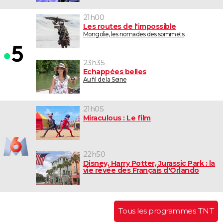
21h00
Les routes de l'impossible
Mongolie, les nomades des sommets
23h35
Echappées belles
Au fil de la Seine
21h05
Miraculous : Le film
22h50
Disney, Harry Potter, Jurassic Park : la
vie rêvée des Français d'Orlando
Tous les programmes TNT