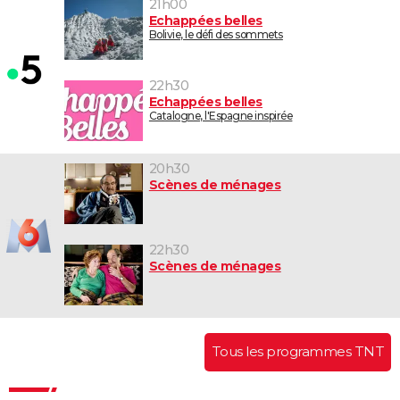
21h00
Echappées belles
Bolivie, le défi des sommets
22h30
Echappées belles
Catalogne, l'Espagne inspirée
20h30
Scènes de ménages
22h30
Scènes de ménages
Tous les programmes TNT