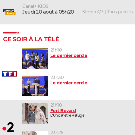
Canal+ KIDS
Stereo 4/3 | Tous publics
jeudi 20 août à 05h20
CE SOIR À LA TÉLÉ
21h10
Le dernier cercle
23h30
Le dernier cercle
21h10
Fort Boyard
L'Unicef et le Refuge
23h25