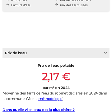
Prix du m3
Prix de l'abonnement
City break
Voyage de noces
Climat
Destinations
Voyage nature
Forum
+
Facture d'eau
Prix des eaux usées
PHOTO
GUIDES D'ACHAT
BONS PLANS
CARTE DE VOEUX
Carte Bonne année
Carte Pâques
Carte de Noël
Carte Saint-Valentin
Carte d'anniversaire
DICTIONNAIRE
Prix de l'eau
Biographies
Expressions
Dictionnaire
Citations
Proverbes
PROGRAMME TV
Prix de l'eau potable
COPAINS D'AVANT
2,17 €
Se connecter
Collèges
Universités
Service militaire
S'inscrire
Lycées
Primaires
Entreprises
Avis de recherche
AVIS DE DÉCÈS
FORUM
par m³ en 2024
Moyenne des tarifs de l'eau du robinet déclarés en 2024 dans
Lifestyle
Sport
Television
Cinema
Bricolage
Culture
Auto
Voyage
la commune. (Voir la
méthodologie
)
Dans quelle ville l'eau est la plus chère ?