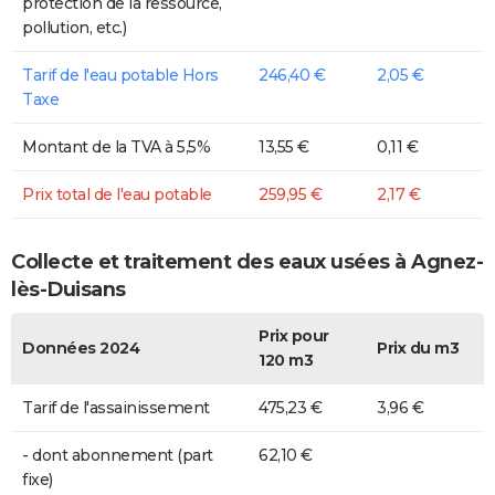
protection de la ressource,
pollution, etc.)
Tarif de l'eau potable Hors
246,40 €
2,05 €
Taxe
Montant de la TVA à 5,5%
13,55 €
0,11 €
Prix total de l'eau potable
259,95 €
2,17 €
Collecte et traitement des eaux usées à Agnez-
lès-Duisans
Prix pour
Données 2024
Prix du m3
120 m3
Tarif de l'assainissement
475,23 €
3,96 €
- dont abonnement (part
62,10 €
fixe)