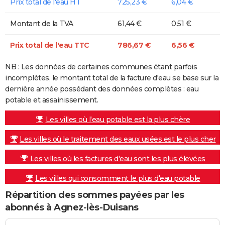
Prix total de l'eau HT
725,23 €
6,04 €
Montant de la TVA
61,44 €
0,51 €
Prix total de l'eau TTC
786,67 €
6,56 €
NB : Les données de certaines communes étant parfois
incomplètes, le montant total de la facture d'eau se base sur la
dernière année possédant des données complètes : eau
potable et assainissement.
Les villes où l'eau potable est la plus chère
Les villes où le traitement des eaux usées est le plus cher
Les villes où les factures d'eau sont les plus élevées
Les villes qui consomment le plus d'eau potable
Répartition des sommes payées par les
abonnés à Agnez-lès-Duisans