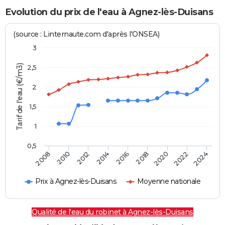
Evolution du prix de l'eau à Agnez-lès-Duisans
(source : Linternaute.com d'après l'ONSEA)
3
Tarif de l'eau (€/m3)
2,5
2
1,5
1
0,5
2016
2014
2024
2012
2022
2010
2020
2008
2018
Prix à Agnez-lès-Duisans
Moyenne nationale
Qualité de l'eau du robinet à Agnez-lès-Duisans