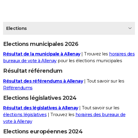
City break
Voyage de noces
Climat
Destinations
Voyage nature
Forum
+
PHOTO
GUIDES D'ACHAT
Elections
BONS PLANS
Elections municipales 2026
CARTE DE VOEUX
Résultat de la municipale à Allenay
| Trouvez les
horaires des
Carte Bonne année
Carte Pâques
Carte de Noël
Carte Saint-Valentin
Carte d'anniversaire
DICTIONNAIRE
bureaux de vote à Allenay
pour les élections municipales
Biographies
Expressions
Dictionnaire
Citations
Proverbes
PROGRAMME TV
Résultat référendum
Résultat des référendums à Allenay
| Tout savoir sur les
COPAINS D'AVANT
Référendums
Se connecter
Collèges
Universités
Service militaire
S'inscrire
Lycées
Primaires
Entreprises
Avis de recherche
AVIS DE DÉCÈS
Elections législatives 2024
FORUM
Résultat des législatives à Allenay
| Tout savoir sur les
élections législatives
| Trouvez les
horaires des bureaux de
Lifestyle
Sport
Television
Cinema
Bricolage
Culture
Auto
Voyage
vote à Allenay
Elections européennes 2024