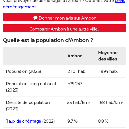
Vous prévoyez de déménager à Ambon ? Obtenez votre
devis
déménagement
.
Donner mon avis sur Ambon
Comparer Ambon à une autre ville...
Quelle est la population d'Ambon ?
Moyenne
Ambon
des villes
Population (2023)
2 101 hab.
1 994 hab.
Population : rang national
n°5 243
-
(2023)
Densité de population
55 hab/km²
168 hab/km²
(2023)
Taux de chômage
(2022)
9,7 %
8,8 %