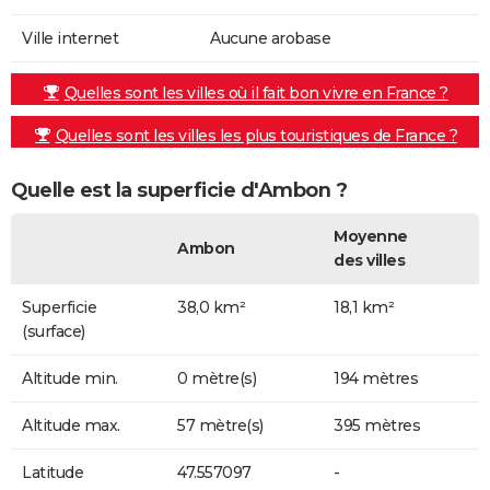
Ville internet
Aucune arobase
Quelles sont les villes où il fait bon vivre en France ?
Quelles sont les villes les plus touristiques de France ?
Quelle est la superficie d'Ambon ?
Moyenne
Ambon
des villes
Superficie
38,0 km²
18,1 km²
(surface)
Altitude min.
0 mètre(s)
194 mètres
Altitude max.
57 mètre(s)
395 mètres
Latitude
47.557097
-