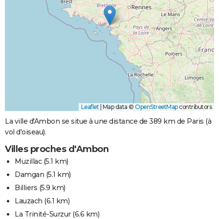
Leaflet
|
Map data ©
OpenStreetMap
contributors
La ville d'Ambon se situe à une distance de 389 km de Paris (à
vol d'oiseau).
Villes proches d'Ambon
Muzillac
(5.1 km)
Damgan
(5.1 km)
Billiers
(5.9 km)
Lauzach
(6.1 km)
La Trinité-Surzur
(6.6 km)