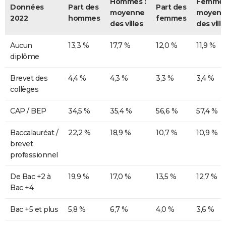
Hommes :
Femmes
Données
Part des
Part des
moyenne
moyenn
2022
hommes
femmes
des villes
des ville
Aucun
13,3 %
17,7 %
12,0 %
11,9 %
diplôme
Brevet des
4,4 %
4,3 %
3,3 %
3,4 %
collèges
CAP / BEP
34,5 %
35,4 %
56,6 %
57,4 %
Baccalauréat /
22,2 %
18,9 %
10,7 %
10,9 %
brevet
professionnel
De Bac +2 à
19,9 %
17,0 %
13,5 %
12,7 %
Bac +4
Bac +5 et plus
5,8 %
6,7 %
4,0 %
3,6 %