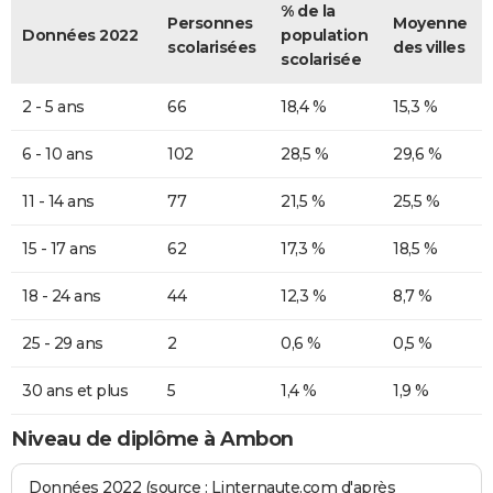
% de la
Personnes
Moyenne
Données 2022
population
scolarisées
des villes
scolarisée
2 - 5 ans
66
18,4 %
15,3 %
6 - 10 ans
102
28,5 %
29,6 %
11 - 14 ans
77
21,5 %
25,5 %
15 - 17 ans
62
17,3 %
18,5 %
18 - 24 ans
44
12,3 %
8,7 %
25 - 29 ans
2
0,6 %
0,5 %
30 ans et plus
5
1,4 %
1,9 %
Niveau de diplôme à Ambon
Données 2022 (source : Linternaute.com d'après