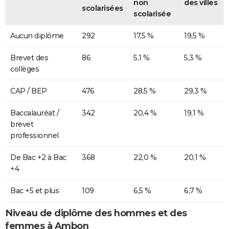
non
des villes
scolarisées
scolarisée
Aucun diplôme
292
17,5 %
19,5 %
Brevet des
86
5,1 %
5,3 %
collèges
CAP / BEP
476
28,5 %
29,3 %
Baccalauréat /
342
20,4 %
19,1 %
brevet
professionnel
De Bac +2 à Bac
368
22,0 %
20,1 %
+4
Bac +5 et plus
109
6,5 %
6,7 %
Niveau de diplôme des hommes et des
femmes à Ambon