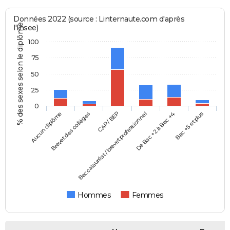
Données 2022 (source : Linternaute.com d'après
% des sexes selon le diplôme
l'Insee)
100
75
50
25
0
Aucun diplôme
Baccalauréat / brevet professionnel
CAP / BEP
Bac +5 et plus
Brevet des collèges
De Bac +2 à Bac +4
Hommes
Femmes