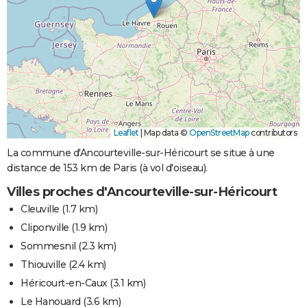
Leaflet
|
Map data ©
OpenStreetMap
contributors
La commune d'Ancourteville-sur-Héricourt se situe à une
distance de 153 km de Paris (à vol d'oiseau).
Villes proches d'Ancourteville-sur-Héricourt
Cleuville
(1.7 km)
Cliponville
(1.9 km)
Sommesnil
(2.3 km)
Thiouville
(2.4 km)
Héricourt-en-Caux
(3.1 km)
Le Hanouard
(3.6 km)