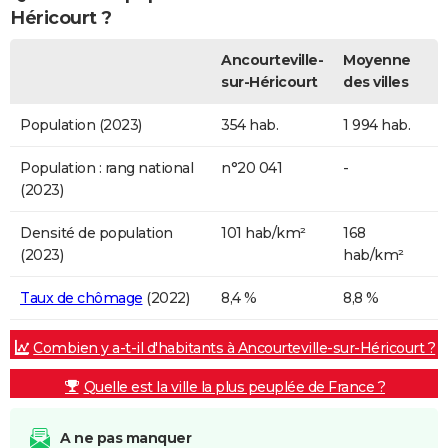
Héricourt ?
Ancourteville-
Moyenne
sur-Héricourt
des villes
Population (2023)
354 hab.
1 994 hab.
Population : rang national
n°20 041
-
(2023)
Densité de population
101 hab/km²
168
(2023)
hab/km²
Taux de chômage
(2022)
8,4 %
8,8 %
Combien y a-t-il d'habitants à Ancourteville-sur-Héricourt ?
Quelle est la ville la plus peuplée de France ?
A ne pas manquer