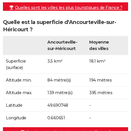
Quelles sont les villes les plus touristiques de France ?
Quelle est la superficie d'Ancourteville-sur-
Héricourt ?
Ancourteville-
Moyenne
sur-Héricourt
des villes
Superficie
3,5 km²
18,1 km²
(surface)
Altitude min.
84 mètre(s)
194 mètres
Altitude max.
139 mètre(s)
395 mètres
Latitude
49.690748
-
Longitude
0.660651
-