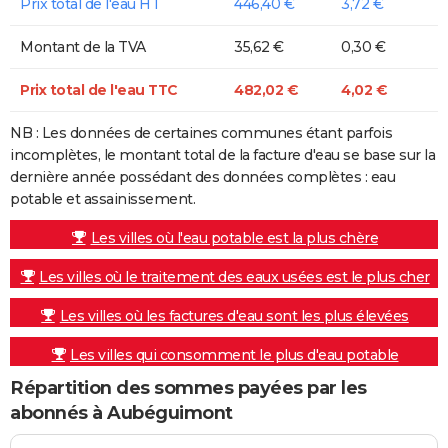
Prix total de l'eau HT
446,40 €
3,72 €
Montant de la TVA
35,62 €
0,30 €
Prix total de l'eau TTC
482,02 €
4,02 €
NB : Les données de certaines communes étant parfois
incomplètes, le montant total de la facture d'eau se base sur la
dernière année possédant des données complètes : eau
potable et assainissement.
Les villes où l'eau potable est la plus chère
Les villes où le traitement des eaux usées est le plus cher
Les villes où les factures d'eau sont les plus élevées
Les villes qui consomment le plus d'eau potable
Répartition des sommes payées par les
abonnés à Aubéguimont