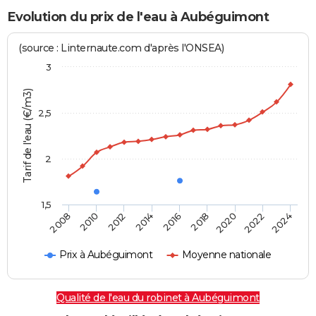
Evolution du prix de l'eau à Aubéguimont
(source : Linternaute.com d'après l'ONSEA)
3
Tarif de l'eau (€/m3)
2,5
2
1,5
2016
2014
2024
2012
2022
2010
2020
2008
2018
Prix à Aubéguimont
Moyenne nationale
Qualité de l'eau du robinet à Aubéguimont