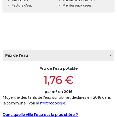
Prix du m3
Prix de l'abonnement
City break
Voyage de noces
Climat
Destinations
Voyage nature
Forum
+
Facture d'eau
Prix des eaux usées
PHOTO
GUIDES D'ACHAT
BONS PLANS
CARTE DE VOEUX
Carte Bonne année
Carte Pâques
Carte de Noël
Carte Saint-Valentin
Carte d'anniversaire
DICTIONNAIRE
Prix de l'eau
Biographies
Expressions
Dictionnaire
Citations
Proverbes
PROGRAMME TV
Prix de l'eau potable
COPAINS D'AVANT
1,76 €
Se connecter
Collèges
Universités
Service militaire
S'inscrire
Lycées
Primaires
Entreprises
Avis de recherche
AVIS DE DÉCÈS
FORUM
par m³ en 2016
Moyenne des tarifs de l'eau du robinet déclarés en 2016 dans
Lifestyle
Sport
Television
Cinema
Bricolage
Culture
Auto
Voyage
la commune. (Voir la
méthodologie
)
Dans quelle ville l'eau est la plus chère ?