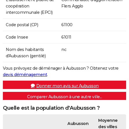
coopération
Flers Agglo
intercommunale (EPCI)
Code postal (CP)
61100
Code Insee
61011
Nom des habitants
nc
d'Aubusson (gentilé)
Vous prévoyez de déménager à Aubusson ? Obtenez votre
devis déménagement
.
Donner mon avis sur Aubusson
Comparer Aubusson à une autre ville...
Quelle est la population d'Aubusson ?
Moyenne
Aubusson
des villes