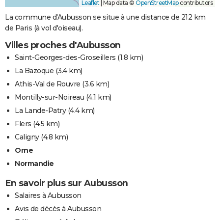
Leaflet
|
Map data ©
OpenStreetMap
contributors
La commune d'Aubusson se situe à une distance de 212 km
de Paris (à vol d'oiseau).
Villes proches d'Aubusson
Saint-Georges-des-Groseillers
(1.8 km)
La Bazoque
(3.4 km)
Athis-Val de Rouvre
(3.6 km)
Montilly-sur-Noireau
(4.1 km)
La Lande-Patry
(4.4 km)
Flers
(4.5 km)
Caligny
(4.8 km)
Orne
Normandie
En savoir plus sur Aubusson
Salaires à Aubusson
Avis de décès à Aubusson