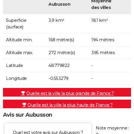
Moyenne
Aubusson
des villes
Superficie
3,9 km²
18,1 km²
(surface)
Altitude min.
168 mètre(s)
194 mètres
Altitude max.
272 mètre(s)
395 mètres
Latitude
48.779822
-
Longitude
-0.553279
-
Quelle est la ville la plus grande de France ?
Quelle est la ville la plus haute de France ?
Avis sur Aubusson
Note moyenne :
Quel est votre avis sur Aubusson ?