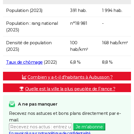
Population (2023)
391 hab.
1 994 hab.
Population : rang national
n°18 981
-
(2023)
Densité de population
100
168 hab/km²
(2023)
hab/km²
Taux de chômage
(2022)
6,8 %
8,8 %
Combien y a-t-il d'habitants à Aubusson ?
Quelle est la ville la plus peuplée de France ?
A ne pas manquer
Recevez nos astuces et bons plans directement par e-
mail.
Je m'abonne
En savoir plus sur notre politique de confidentialité