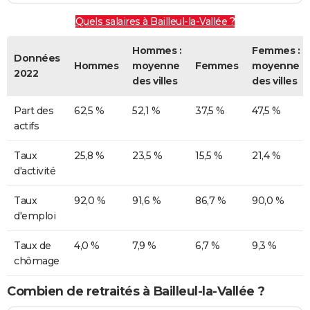
Quels salaires à Bailleul-la-Vallée ?
Hommes :
Femmes :
Données
Hommes
moyenne
Femmes
moyenne
2022
des villes
des villes
Part des
62,5 %
52,1 %
37,5 %
47,5 %
actifs
Taux
25,8 %
23,5 %
15,5 %
21,4 %
d'activité
Taux
92,0 %
91,6 %
86,7 %
90,0 %
d'emploi
Taux de
4,0 %
7,9 %
6,7 %
9,3 %
chômage
Combien de retraités à Bailleul-la-Vallée ?