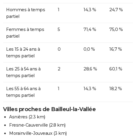
Hommes à temps
1
14,3 %
24,7 %
partiel
Femmes à temps
5
71,4 %
75,0 %
partiel
Les 15 à 24 ans à
0
0,0 %
16,7 %
temps partiel
Les 25 à 54 ans à
2
28,6 %
60,1 %
temps partiel
Les 55 à 64 ans à
1
14,3 %
18,2 %
temps partiel
Villes proches de Bailleul-la-Vallée
Asnières
(2.3 km)
Fresne-Cauverville
(2.8 km)
Morainville-Jouveaux
(3 km)