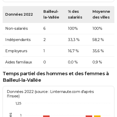
Bailleul-
% des
Moyenne
Données 2022
la-Vallée
salariés
des villes
Non-salariés
6
100%
100%
Indépendants
2
33,3 %
58,2 %
Employeurs
1
16,7 %
35,6 %
Aides familiaux
0
0,0 %
0,9 %
Temps partiel des hommes et des femmes à
Bailleul-la-Vallée
Données 2022 (source : Linternaute.com d'après
l'Insee)
1,25
1