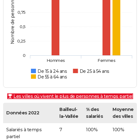
Nombre de personnes
0,75
0,5
0,25
0
Hommes
Femmes
De 15 à 24 ans
De 25 à 54 ans
De 55 à 64 ans
Les villes où vivent le plus de personnes à temps partiel
Bailleul-
% des
Moyenne
Données 2022
la-Vallée
salariés
des villes
Salariés à temps
7
100%
100%
partiel