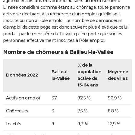
âgée de 15 à 64 ans et s'entend au sens du recensement.
L'Insee considère comme étant au chômage, toute personne
active se déclarant à la recherche d'un emploi, qu'elle soit
inscrite ou non à Pôle emploi. Le nombre de demandeurs
d'emploi de cette page est donc souvent plus élevé que celui
produit par le ministère du Travail, qui ne porte que sur les
personnes effectivement inscrites à Pôle emploi.
Nombre de chômeurs à Bailleul-la-Vallée
% de la
Bailleul-
population
Moyenne
Données 2022
la-Vallée
active de
des villes
15-64 ans
Actifs en emploi
37
92,5 %
90,9 %
Chômeurs
3
7,5 %
8,8 %
Inactifs
9
9,3 %
12,9 %