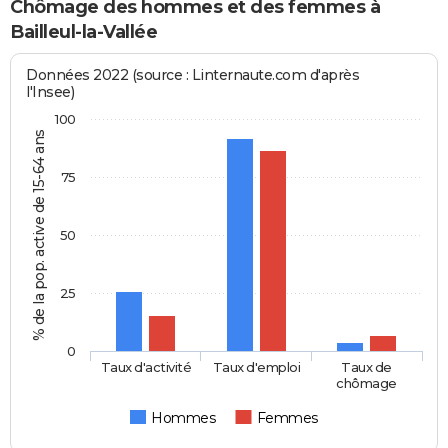
Chômage des hommes et des femmes à
Bailleul-la-Vallée
Données 2022 (source : Linternaute.com d'après
l'Insee)
100
% de la pop. active de 15-64 ans
75
50
25
0
Taux d'activité
Taux d'emploi
Taux de
chômage
Hommes
Femmes