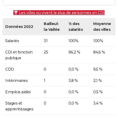
Les villes où vivent le plus de personnes en CDI
Bailleul-
% des
Moyenne
Données 2022
la-Vallée
salariés
des villes
Salariés
31
100%
100%
CDI et fonction
25
96,2 %
84,6 %
publique
CDD
0
0,0 %
9,5 %
Intérimaires
1
3,8 %
2,1 %
Emplois aidés
0
0,0 %
0,5 %
Stages et
0
0,0 %
3,4 %
apprentissages