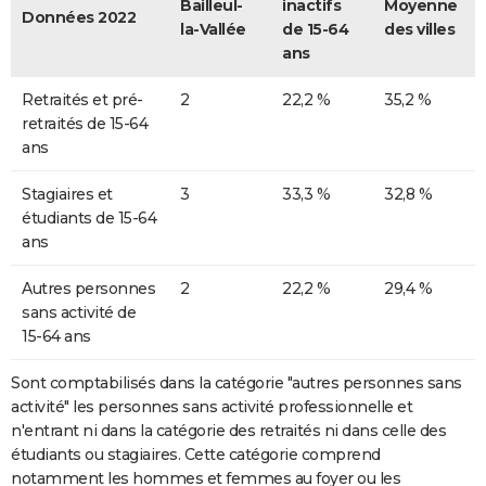
Bailleul-
inactifs
Moyenne
Données 2022
la-Vallée
de 15-64
des villes
ans
Retraités et pré-
2
22,2 %
35,2 %
retraités de 15-64
ans
Stagiaires et
3
33,3 %
32,8 %
étudiants de 15-64
ans
Autres personnes
2
22,2 %
29,4 %
sans activité de
15-64 ans
Sont comptabilisés dans la catégorie "autres personnes sans
activité" les personnes sans activité professionnelle et
n'entrant ni dans la catégorie des retraités ni dans celle des
étudiants ou stagiaires. Cette catégorie comprend
notamment les hommes et femmes au foyer ou les