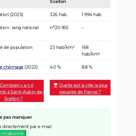
Scellon
tion (2023)
326 hab.
1 994 hab.
tion : rang national
n°20 955
-
é de population
23 hab/km²
168
hab/km²
de chômage
(2022)
4,0 %
8,8 %
Combien y a-t-il
Quelle est la ville la plus
nts à Saint-Aubin-de-
peuplée de France ?
Scellon ?
e pas manquer
 directement par e-mail.
e m'abonne