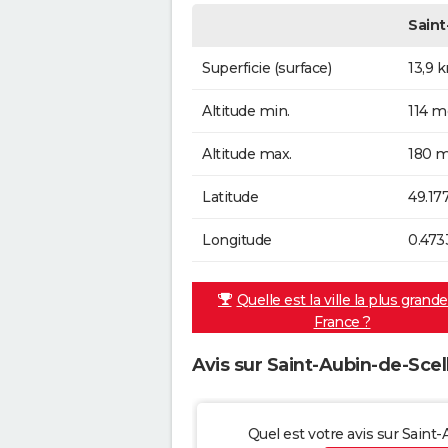
Saint
Superficie (surface)
13,9 
Altitude min.
114 m
Altitude max.
180 m
Latitude
49.17
Longitude
0.473
Quelle est la ville la plus grand
France ?
Avis sur Saint-Aubin-de-Scel
Quel est votre avis sur Saint