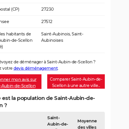
ostal (CP)
27230
Insee
27512
s habitants de
Saint-Aubinois, Saint-
Aubin-de-Scellon
Aubinoises
é)
évoyez de déménager à Saint-Aubin-de-Scellon ?
 votre
devis déménagement
.
Comparer Saint-Aubin-de-
nner mon avis sur
Scellon à une autre ville...
t-Aubin-de-Scellon
 est la population de Saint-Aubin-de-
n ?
Saint-
Moyenne
Aubin-de-
des villes