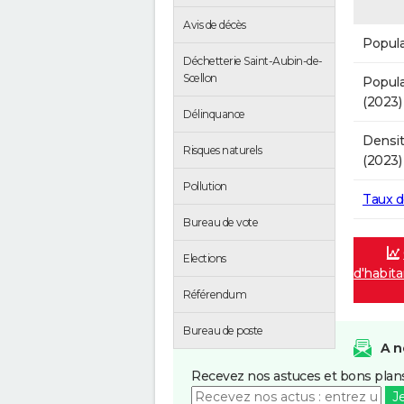
Avis de décès
Popula
Déchetterie Saint-Aubin-de-
Scellon
Popula
(2023)
Délinquance
Densit
Risques naturels
(2023)
Pollution
Taux 
Bureau de vote
Elections
d'habita
Référendum
Bureau de poste
A n
Recevez nos astuces et bons plans
J