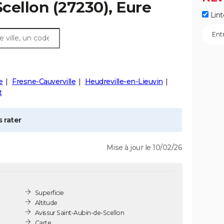
Scellon
(27230), Eure
Lint
e
Fresne-Cauverville
Heudreville-en-Lieuvin
t
 rater
Mise à jour le 10/02/26
Superficie
Altitude
Avis sur Saint-Aubin-de-Scellon
Carte