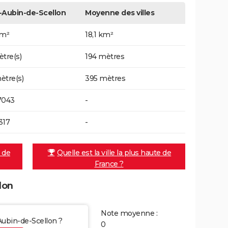
-Aubin-de-Scellon
Moyenne des villes
km²
18,1 km²
ètre(s)
194 mètres
ètre(s)
395 mètres
7043
-
317
-
e de
Quelle est la ville la plus haute de
France ?
lon
Note moyenne :
-Aubin-de-Scellon ?
0