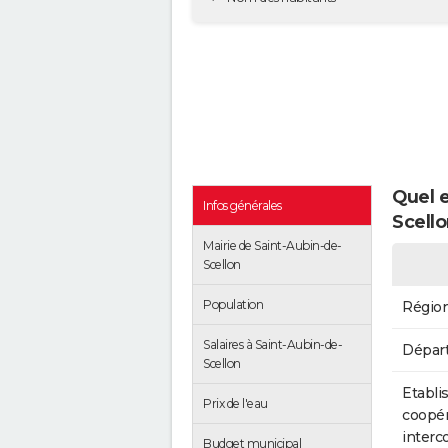
Quel e
Infos générales
Scello
Mairie de Saint-Aubin-de-
Scellon
Population
Régio
Salaires à Saint-Aubin-de-
Dépar
Scellon
Etabli
Prix de l'eau
coopér
inter
Budget municipal