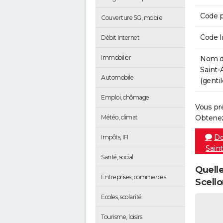
Code p
Couverture 5G, mobile
Code 
Débit Internet
Immobilier
Nom de
Saint-
Automobile
(gentil
Emploi, chômage
Vous pr
Météo, climat
Obtenez
Do
Impôts, IFI
Sain
Santé, social
Quelle
Entreprises, commerces
Scello
Ecoles, scolarité
Tourisme, loisirs