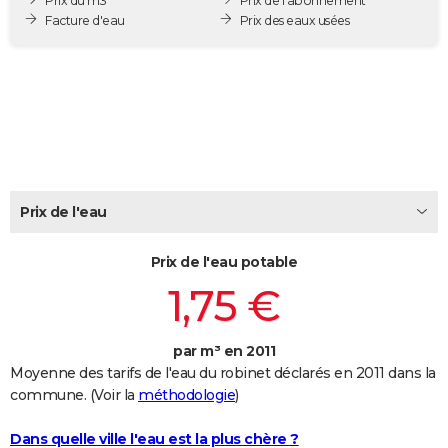
Prix du m3
Prix de l'abonnement
City break
Voyage de noces
Climat
Destinations
Voyage nature
Forum
+
Facture d'eau
Prix des eaux usées
PHOTO
GUIDES D'ACHAT
BONS PLANS
CARTE DE VOEUX
Carte Bonne année
Carte Pâques
Carte de Noël
Carte Saint-Valentin
Carte d'anniversaire
DICTIONNAIRE
Prix de l'eau
Biographies
Expressions
Dictionnaire
Citations
Proverbes
PROGRAMME TV
Prix de l'eau potable
COPAINS D'AVANT
1,75 €
Se connecter
Collèges
Universités
Service militaire
S'inscrire
Lycées
Primaires
Entreprises
Avis de recherche
AVIS DE DÉCÈS
FORUM
par m³ en 2011
Moyenne des tarifs de l'eau du robinet déclarés en 2011 dans la
Lifestyle
Sport
Television
Cinema
Bricolage
Culture
Auto
Voyage
commune. (Voir la
méthodologie
)
Dans quelle ville l'eau est la plus chère ?