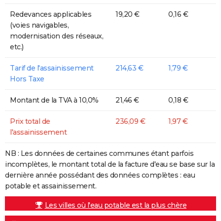
Redevances applicables
19,20 €
0,16 €
(voies navigables,
modernisation des réseaux,
etc.)
Tarif de l'assainissement
214,63 €
1,79 €
Hors Taxe
Montant de la TVA à 10,0%
21,46 €
0,18 €
Prix total de
236,09 €
1,97 €
l'assainissement
NB : Les données de certaines communes étant parfois
incomplètes, le montant total de la facture d'eau se base sur la
dernière année possédant des données complètes : eau
potable et assainissement.
Les villes où l'eau potable est la plus chère