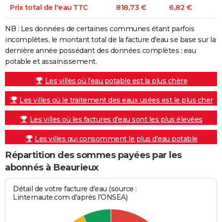
Prix total de l'eau TTC
818,73 €
6,82 €
NB : Les données de certaines communes étant parfois
incomplètes, le montant total de la facture d'eau se base sur la
dernière année possédant des données complètes : eau
potable et assainissement.
Les villes où l'eau potable est la plus chère
Les villes où le traitement des eaux usées est le plus cher
Les villes où les factures d'eau sont les plus élevées
Les villes qui consomment le plus d'eau potable
Répartition des sommes payées par les
abonnés à Beaurieux
Détail de votre facture d'eau (source :
Linternaute.com d'après l'ONSEA)