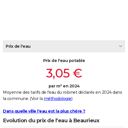
City break
Voyage de noces
Climat
Destinations
Voyage nature
Forum
+
PHOTO
GUIDES D'ACHAT
BONS PLANS
CARTE DE VOEUX
Prix de l'eau
Carte Bonne année
Carte Pâques
Carte de Noël
Carte Saint-Valentin
Carte d'anniversaire
DICTIONNAIRE
Prix de l'eau potable
Biographies
Expressions
Dictionnaire
Citations
Proverbes
PROGRAMME TV
3,05 €
COPAINS D'AVANT
par m³ en 2024
Se connecter
Collèges
Universités
Service militaire
S'inscrire
Lycées
Primaires
Entreprises
Avis de recherche
AVIS DE DÉCÈS
Moyenne des tarifs de l'eau du robinet déclarés en 2024 dans
la commune. (Voir la
méthodologie
)
FORUM
Lifestyle
Sport
Television
Cinema
Bricolage
Culture
Auto
Voyage
Dans quelle ville l'eau est la plus chère ?
Evolution du prix de l'eau à Beaurieux