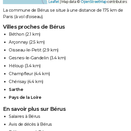
Leaflet
|
Map data ©
OpenStreetMap
contributors
La commune de Bérus se situe à une distance de 175 km de
Paris (à vol d'oiseau).
Villes proches de Bérus
Béthon
(2.1 km)
Arçonnay
(2.5 km)
Oisseau-le-Petit
(2.9 km)
Gesnes-le-Gandelin
(3.4 km)
Héloup
(3.4 km)
Champfleur
(4.4 km)
Chérisay
(4.4 km)
Sarthe
Pays de la Loire
En savoir plus sur Bérus
Salaires à Bérus
Avis de décès à Bérus