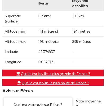
Moyenne
Bérus
des villes
Superficie
6,7 km²
18,1 km²
(surface)
Altitude min.
141 mètre(s)
194 mètres
Altitude max.
196 mètre(s)
395 mètres
Latitude
48.374837
-
Longitude
0.067573
-
Quelle est la ville la plus grande de France ?
Quelle est la ville la plus haute de France ?
Avis sur Bérus
Note moyenne :
Quel est votre avis sur Bérus ?