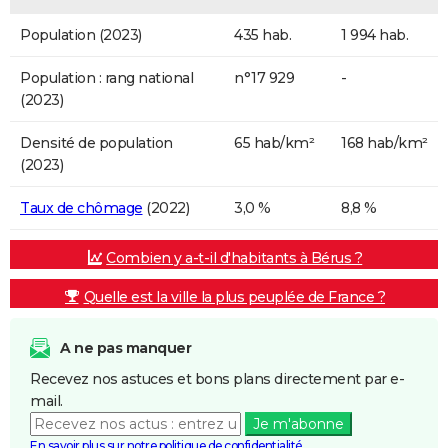
Population (2023)
435 hab.
1 994 hab.
Population : rang national
n°17 929
-
(2023)
Densité de population
65 hab/km²
168 hab/km²
(2023)
Taux de chômage
(2022)
3,0 %
8,8 %
Combien y a-t-il d'habitants à Bérus ?
Quelle est la ville la plus peuplée de France ?
A ne pas manquer
Recevez nos astuces et bons plans directement par e-
mail.
Je m'abonne
En savoir plus sur notre politique de confidentialité