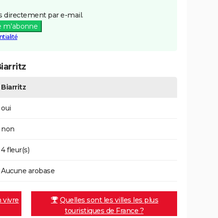
 directement par e-mail.
e m'abonne
tialité
arritz
Biarritz
oui
non
4 fleur(s)
Aucune arobase
n vivre
Quelles sont les villes les plus
touristiques de France ?