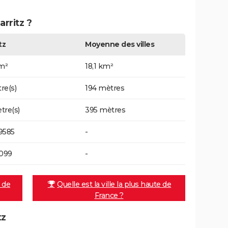
arritz ?
tz
Moyenne des villes
km²
18,1 km²
re(s)
194 mètres
tre(s)
395 mètres
9585
-
3099
-
e de
Quelle est la ville la plus haute de
France ?
tz