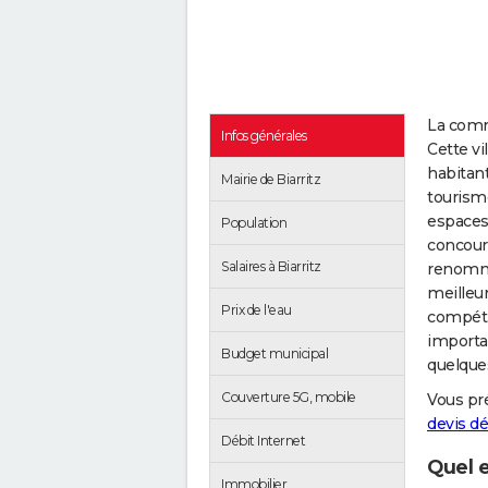
La commu
Infos générales
Cette v
habitant
Mairie de Biarritz
tourisme
espaces 
Population
concours
Salaires à Biarritz
renommé
meilleur
Prix de l'eau
compétit
importan
Budget municipal
quelque
Couverture 5G, mobile
Vous pr
devis 
Débit Internet
Quel e
Immobilier