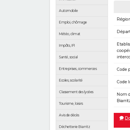
Automobile
Régio
Emploi, chômage
Dépar
Météo, climat
Etabli
Impôts, IFI
coopér
inter
Santé, social
Entreprises, commerces
Code p
Ecoles, scolarité
Code 
Classement des lycées
Nom de
Biarrit
Tourisme, loisirs
Avis de décès
Do
Déchetterie Biarritz