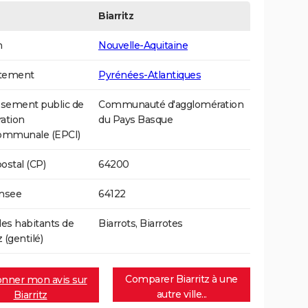
Biarritz
n
Nouvelle-Aquitaine
tement
Pyrénées-Atlantiques
ssement public de
Communauté d'agglomération
ation
du Pays Basque
communale (EPCI)
ostal (CP)
64200
Insee
64122
s habitants de
Biarrots, Biarrotes
z (gentilé)
Comparer Biarritz à une
nner mon avis sur
autre ville...
Biarritz