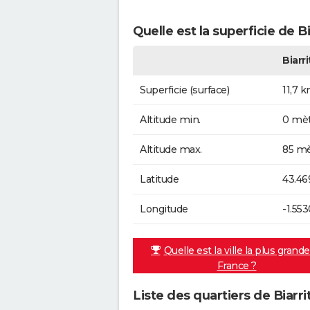
Quelle est la superficie de Bi
Biarri
Superficie (surface)
11,7 
Altitude min.
0 mèt
Altitude max.
85 mè
Latitude
43.46
Longitude
-1.55
Quelle est la ville la plus grand
France ?
Liste des quartiers de Biarri