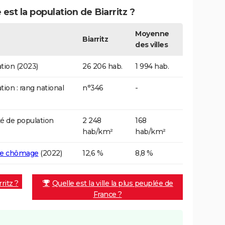
 est la population de Biarritz ?
Moyenne
Biarritz
des villes
tion (2023)
26 206 hab.
1 994 hab.
tion : rang national
n°346
-
é de population
2 248
168
hab/km²
hab/km²
de chômage
(2022)
12,6 %
8,8 %
ritz ?
Quelle est la ville la plus peuplée de
France ?