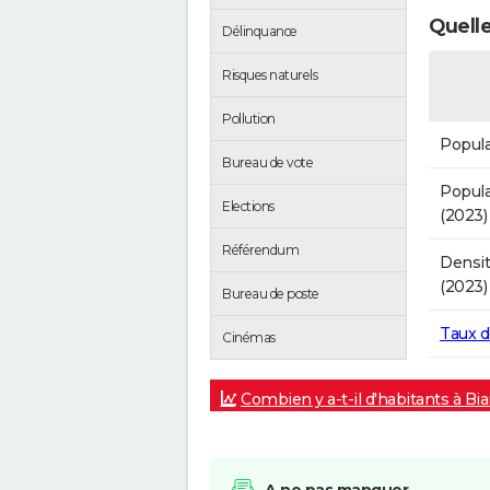
Quelle
Délinquance
Risques naturels
Pollution
Popula
Bureau de vote
Popula
Elections
(2023)
Référendum
Densit
(2023)
Bureau de poste
Taux 
Cinémas
Combien y a-t-il d'habitants à Biar
A ne pas manquer