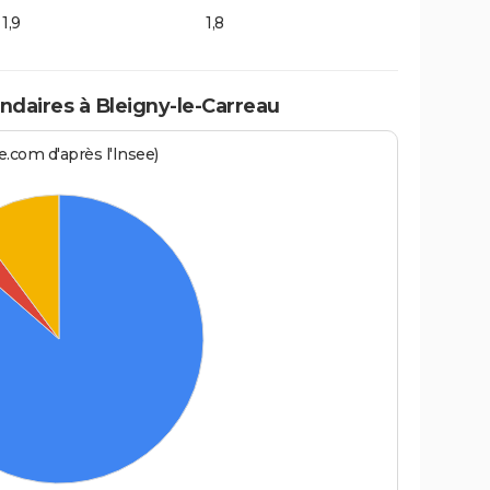
1,9
1,8
daires à Bleigny-le-Carreau
.com d'après l'Insee)