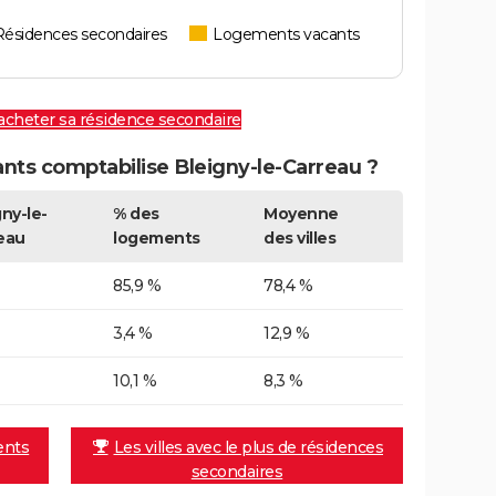
Résidences secondaires
Logements vacants
 acheter sa résidence secondaire
ts comptabilise Bleigny-le-Carreau ?
gny-le-
% des
Moyenne
eau
logements
des villes
85,9 %
78,4 %
3,4 %
12,9 %
10,1 %
8,3 %
ents
Les villes avec le plus de résidences
secondaires