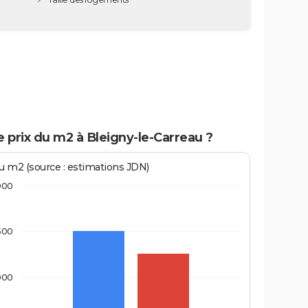
e prix du m2 à Bleigny-le-Carreau ?
au m2 (source : estimations JDN)
000
500
000