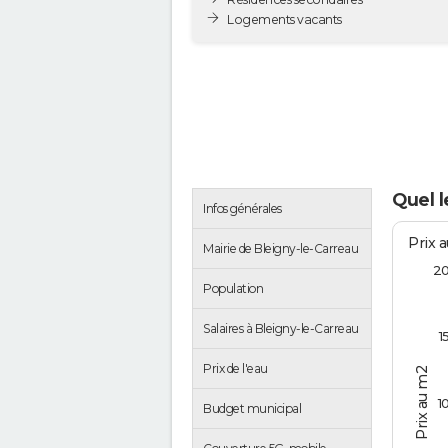
Logements vacants
Quel l
Infos générales
Prix 
Mairie de Bleigny-le-Carreau
2
Population
Salaires à Bleigny-le-Carreau
1
Prix de l'eau
Prix au m2
1
Budget municipal