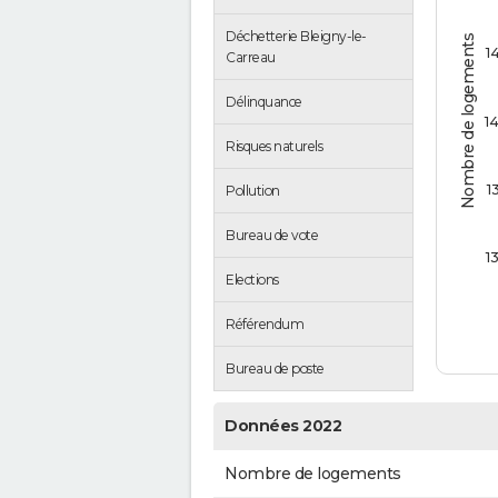
Déchetterie Bleigny-le-
Nombre de logements
1
Carreau
Délinquance
1
Risques naturels
1
Pollution
Bureau de vote
1
Elections
Référendum
Bureau de poste
Données 2022
Nombre de logements