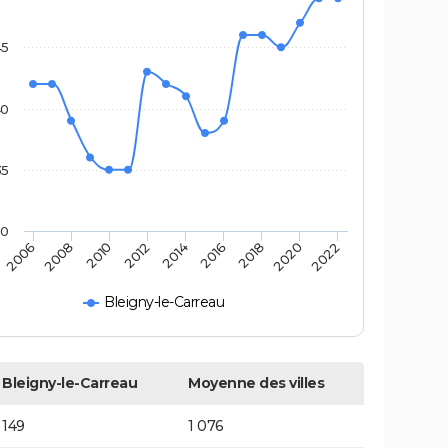
45
40
35
30
2010
2014
2018
2022
2008
2012
2016
2020
2006
Bleigny-le-Carreau
Bleigny-le-Carreau
Moyenne des villes
149
1 076