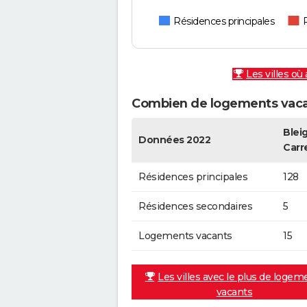
Résidences principales
Les villes où
Combien de logements vacan
Blei
Données 2022
Carr
Résidences principales
128
Résidences secondaires
5
Logements vacants
15
Les villes avec le plus de logem
vacants