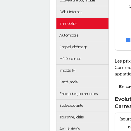
Couverture 5G, mobile
Débit Internet
Immobilier
Automobile
Emploi, chômage
Météo, climat
Les prix
Communa
Impôts, IFI
apparti
Santé, social
En sav
Entreprises, commerces
Evolut
Ecoles, scolarité
Carre
Tourisme, loisirs
(sourc
1
Avis de décès