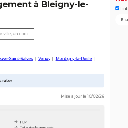
ogement à
Bleigny-le-
Lint
euve-Saint-Salves
Venoy
Montigny-la-Resle
 rater
Mise à jour le 10/02/26
HLM
Taille des logements