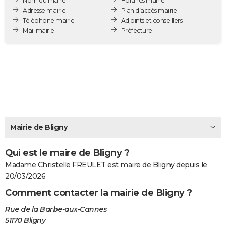
Nom du maire
Horaires mairie
City break
Voyage de noces
Climat
Destinations
Voyage nature
Forum
+
Adresse mairie
Plan d’accès mairie
PHOTO
Téléphone mairie
Adjoints et conseillers
Mail mairie
Préfecture
GUIDES D'ACHAT
BONS PLANS
CARTE DE VOEUX
Carte Bonne année
Carte Pâques
Carte de Noël
Carte Saint-Valentin
Carte d'anniversaire
DICTIONNAIRE
Biographies
Expressions
Dictionnaire
Citations
Proverbes
PROGRAMME TV
Mairie de Bligny
COPAINS D'AVANT
Qui est le maire de Bligny ?
Se connecter
Collèges
Universités
Service militaire
S'inscrire
Lycées
Primaires
Entreprises
Avis de recherche
AVIS DE DÉCÈS
Madame Christelle FREULET est maire de Bligny depuis le
FORUM
20/03/2026
Comment contacter la mairie de Bligny ?
Lifestyle
Sport
Television
Cinema
Bricolage
Culture
Auto
Voyage
Rue de la Barbe-aux-Cannes
51170 Bligny