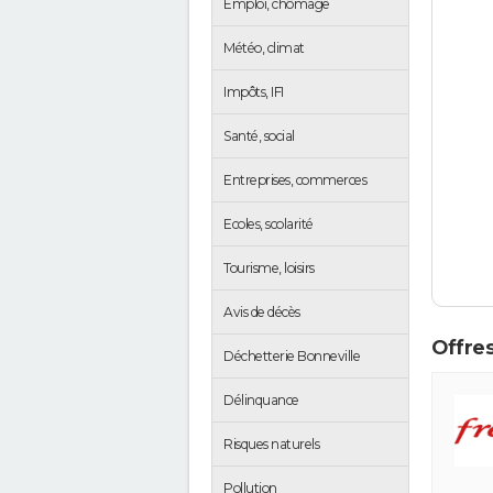
Emploi, chômage
Météo, climat
Impôts, IFI
Santé, social
Entreprises, commerces
Ecoles, scolarité
Tourisme, loisirs
Avis de décès
Offres
Déchetterie Bonneville
Délinquance
Risques naturels
Pollution