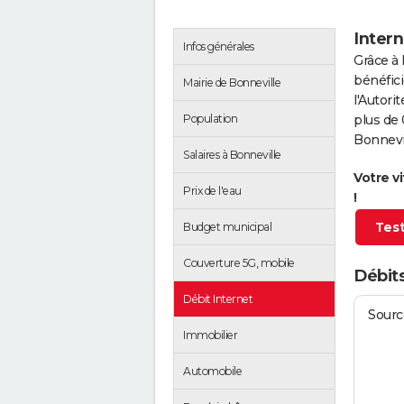
Intern
Infos générales
Grâce à 
bénéfici
Mairie de Bonneville
l'Autor
Population
plus de 
Bonnevil
Salaires à Bonneville
Votre v
Prix de l'eau
!
Test
Budget municipal
Couverture 5G, mobile
Débits
Débit Internet
Source
Immobilier
Automobile