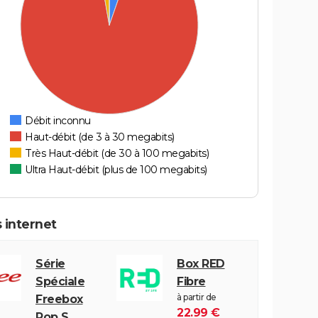
Débit inconnu
Haut-débit (de 3 à 30 megabits)
Très Haut-débit (de 30 à 100 megabits)
Ultra Haut-débit (plus de 100 megabits)
 internet
Série
Box RED
Spéciale
Fibre
à partir de
Freebox
22.99 €
Pop S