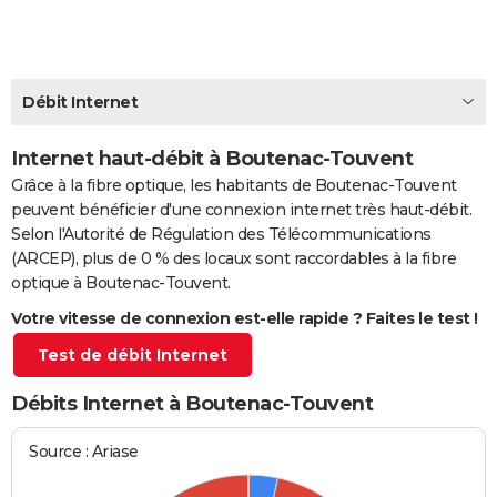
City break
Voyage de noces
Climat
Destinations
Voyage nature
Forum
+
PHOTO
GUIDES D'ACHAT
Débit Internet
BONS PLANS
Internet haut-débit à Boutenac-Touvent
CARTE DE VOEUX
Grâce à la fibre optique, les habitants de Boutenac-Touvent
Carte Bonne année
Carte Pâques
Carte de Noël
Carte Saint-Valentin
Carte d'anniversaire
DICTIONNAIRE
peuvent bénéficier d'une connexion internet très haut-débit.
Selon l'Autorité de Régulation des Télécommunications
Biographies
Expressions
Dictionnaire
Citations
Proverbes
PROGRAMME TV
(ARCEP), plus de 0 % des locaux sont raccordables à la fibre
optique à Boutenac-Touvent.
COPAINS D'AVANT
Votre vitesse de connexion est-elle rapide ? Faites le test !
Se connecter
Collèges
Universités
Service militaire
S'inscrire
Lycées
Primaires
Entreprises
Avis de recherche
AVIS DE DÉCÈS
Test de débit Internet
FORUM
Débits Internet à Boutenac-Touvent
Lifestyle
Sport
Television
Cinema
Bricolage
Culture
Auto
Voyage
Source : Ariase