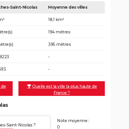
hes-Saint-Nicolas
Moyenne des villes
km²
18,1 km²
ètre(s)
194 mètres
ètre(s)
395 mètres
8223
-
593
-
e de
Quelle est la ville la plus haute de
France ?
olas
Note moyenne :
hes-Saint-Nicolas ?
0