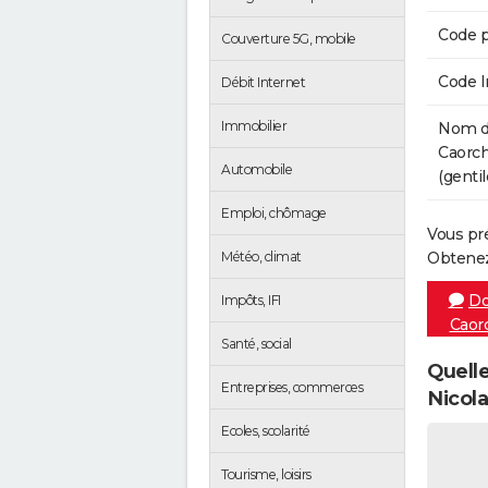
Code p
Couverture 5G, mobile
Code 
Débit Internet
Immobilier
Nom de
Caorch
Automobile
(gentil
Emploi, chômage
Vous pr
Météo, climat
Obtenez
Do
Impôts, IFI
Caor
Santé, social
Quelle
Entreprises, commerces
Nicola
Ecoles, scolarité
Tourisme, loisirs