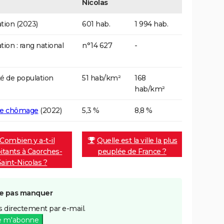
Nicolas
tion (2023)
601 hab.
1 994 hab.
tion : rang national
n°14 627
-
é de population
51 hab/km²
168
hab/km²
de chômage
(2022)
5,3 %
8,8 %
Combien y a-t-il
Quelle est la ville la plus
itants à Caorches-
peuplée de France ?
Saint-Nicolas ?
e pas manquer
 directement par e-mail.
e m'abonne