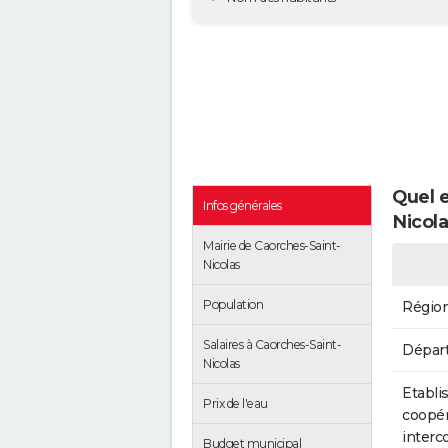
Quel e
Infos générales
Nicola
Mairie de Caorches-Saint-
Nicolas
Population
Régio
Salaires à Caorches-Saint-
Dépar
Nicolas
Etabli
Prix de l'eau
coopér
inter
Budget municipal