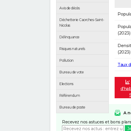
Avis de décès
Popula
Déchetterie Caorches-Saint-
Nicolas
Popula
(2023)
Délinquance
Densit
Risques naturels
(2023)
Pollution
Taux 
Bureau de vote
Elections
d'hab
Référendum
Bureau de poste
A n
Recevez nos astuces et bons plans
J