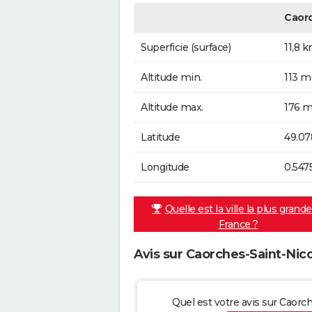
Caorc
Superficie (surface)
11,8 
Altitude min.
113 m
Altitude max.
176 m
Latitude
49.07
Longitude
0.547
Quelle est la ville la plus grand
France ?
Avis sur Caorches-Saint-Nic
Quel est votre avis sur Caorc