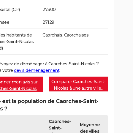
ostal (CP)
27300
Insee
27129
s habitants de
Caorchais, Caorchaises
es-Saint-Nicolas
é)
évoyez de déménager à Caorches-Saint-Nicolas ?
 votre
devis déménagement
.
Comparer Caorches-Saint-
nner mon avis sur
Nicolas à une autre ville...
ches-Saint-Nicolas
 est la population de Caorches-Saint-
s ?
Caorches-
Moyenne
Saint-
des villes