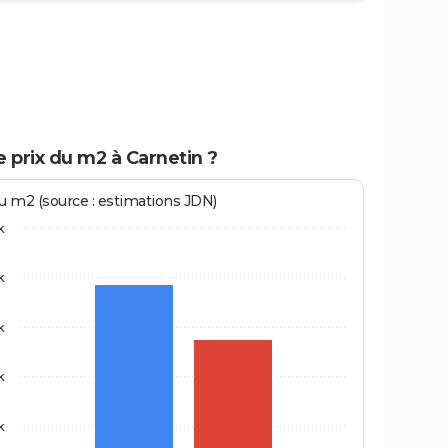
e prix du m2 à Carnetin ?
au m2 (source : estimations JDN)
k
k
k
k
k