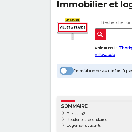
Immobilier et l
Voir aussi :
Thori
Villevaudé
Je m'abonne aux infos à pas
SOMMAIRE
Prix du m2
Résidences secondaires
Logements vacants