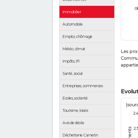
0
Immobilier
Automobile
Emploi, chômage
Météo, climat
Les prix
Communa
Impôts, IFI
apparti
Santé, social
Entreprises, commerces
Evolut
Ecoles, scolarité
(sourc
Tourisme, loisirs
2
Avis de décès
2
Déchetterie Carnetin