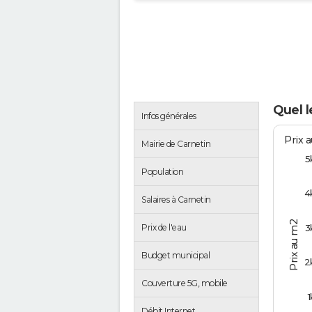
Quel l
Infos générales
Prix 
Mairie de Carnetin
5
Population
4
Salaires à Carnetin
Prix au m2
Prix de l'eau
3
Budget municipal
2
Couverture 5G, mobile
1
Débit Internet