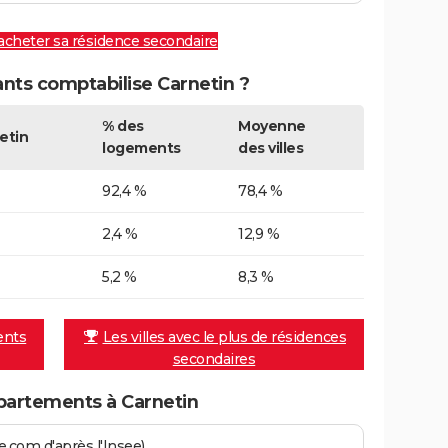
 acheter sa résidence secondaire
ts comptabilise Carnetin ?
% des
Moyenne
etin
logements
des villes
92,4 %
78,4 %
2,4 %
12,9 %
5,2 %
8,3 %
ents
Les villes avec le plus de résidences
secondaires
partements à Carnetin
.com d'après l'Insee)