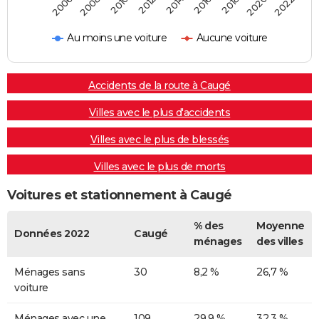
2022
2014
2006
2016
2008
2018
2010
2020
2012
Au moins une voiture
Aucune voiture
Accidents de la route à Caugé
Villes avec le plus d'accidents
Villes avec le plus de blessés
Villes avec le plus de morts
Voitures et stationnement à Caugé
% des
Moyenne
Données 2022
Caugé
ménages
des villes
Ménages sans
30
8,2 %
26,7 %
voiture
Ménages avec une
109
29,9 %
32,3 %