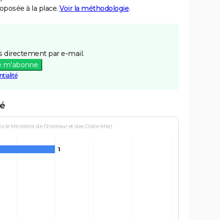
posée à la place.
Voir la méthodologie
.
 directement par e-mail.
e m'abonne
tialité
gé
le Ministère de l'Intérieur et des Outre-Mer)
1