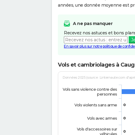
années, une donnée moyenne est pro
A ne pas manquer
Recevez nos astuces et bons plans
J
En savoir plus sur notre politique de confiden
Vols et cambriolages à Cau
Données 2025 (source : Linternaute.com d'après 
Vols sans violence contre des
personnes
Vols violents sans arme
0
Vols avec armes
0
Vols d'accessoires sur
0
véhicules