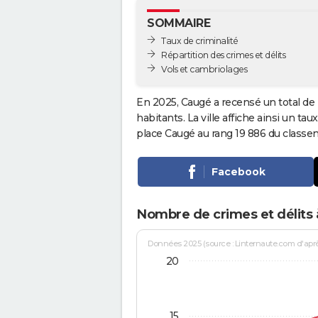
SOMMAIRE
Taux de criminalité
Répartition des crimes et délits
Vols et cambriolages
En 2025, Caugé a recensé un total de
habitants. La ville affiche ainsi un tau
place Caugé au rang 19 886 du class
Facebook
Nombre de crimes et délits
Données 2025 (source : Linternaute.com d'après 
20
15