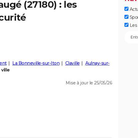
augé
(27180) : les
Actu
curité
Spo
Les 
ent
La Bonneville-sur-Iton
Claville
Aulnay-sur-
ville
Mise à jour le 25/05/26