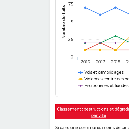
7,5
Nombre de faits
5
2,5
0
2016
2017
2018
2
Vols et cambriolages
Violences contre des p
Escroqueries et fraudes
Classement : destructions et dégrad
par ville
Si dans une commune, moins de cinq f