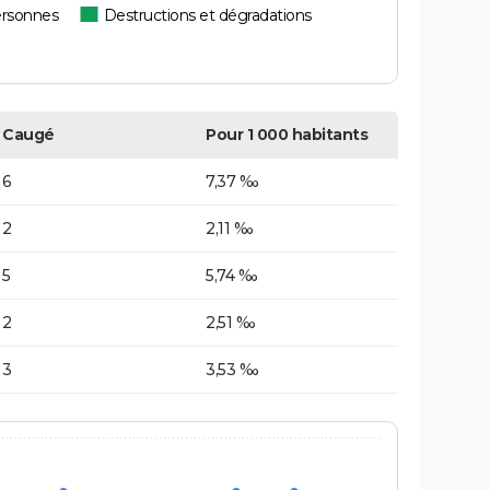
ersonnes
Destructions et dégradations
Caugé
Pour 1 000 habitants
6
7,37 ‰
2
2,11 ‰
5
5,74 ‰
2
2,51 ‰
3
3,53 ‰