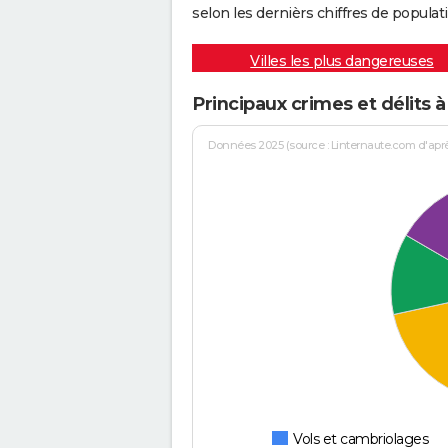
selon les dernièrs chiffres de populati
Villes les plus dangereuses
Principaux crimes et délits 
Données 2025 (source : Linternaute.com d'après 
Vols et cambriolages