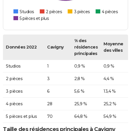
Studios
2 pièces
3 pièces
4 pièces
5 pièces et plus
% des
Moyenne
Données 2022
Cavigny
résidences
des villes
principales
Studios
1
0,9 %
0,9 %
2 pièces
3
2,8 %
4,4 %
3 pièces
6
5,6 %
13,4 %
4 pièces
28
25,9 %
25,2 %
5 pièces et plus
70
64,8 %
54,9 %
Taille des résidences principales à Cavigny