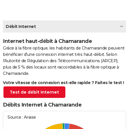
City break
Voyage de noces
Climat
Destinations
Voyage nature
Forum
+
PHOTO
GUIDES D'ACHAT
Débit Internet
BONS PLANS
Internet haut-débit à Chamarande
CARTE DE VOEUX
Grâce à la fibre optique, les habitants de Chamarande peuvent
Carte Bonne année
Carte Pâques
Carte de Noël
Carte Saint-Valentin
Carte d'anniversaire
DICTIONNAIRE
bénéficier d'une connexion internet très haut-débit. Selon
l'Autorité de Régulation des Télécommunications (ARCEP),
Biographies
Expressions
Dictionnaire
Citations
Proverbes
PROGRAMME TV
plus de 5 % des locaux sont raccordables à la fibre optique à
Chamarande.
COPAINS D'AVANT
Votre vitesse de connexion est-elle rapide ? Faites le test !
Se connecter
Collèges
Universités
Service militaire
S'inscrire
Lycées
Primaires
Entreprises
Avis de recherche
AVIS DE DÉCÈS
Test de débit Internet
FORUM
Débits Internet à Chamarande
Lifestyle
Sport
Television
Cinema
Bricolage
Culture
Auto
Voyage
Source : Ariase