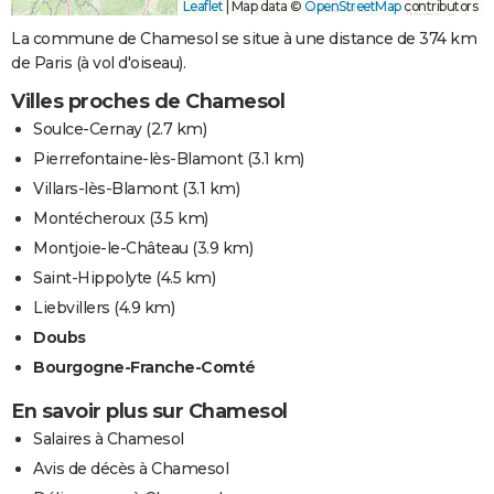
Leaflet
|
Map data ©
OpenStreetMap
contributors
La commune de Chamesol se situe à une distance de 374 km
de Paris (à vol d'oiseau).
Villes proches de Chamesol
Soulce-Cernay
(2.7 km)
Pierrefontaine-lès-Blamont
(3.1 km)
Villars-lès-Blamont
(3.1 km)
Montécheroux
(3.5 km)
Montjoie-le-Château
(3.9 km)
Saint-Hippolyte
(4.5 km)
Liebvillers
(4.9 km)
Doubs
Bourgogne-Franche-Comté
En savoir plus sur Chamesol
Salaires à Chamesol
Avis de décès à Chamesol