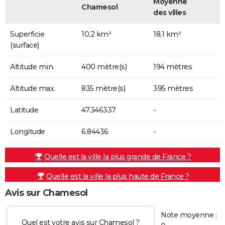
Moyenne
Chamesol
des villes
Superficie
10,2 km²
18,1 km²
(surface)
Altitude min.
400 mètre(s)
194 mètres
Altitude max.
835 mètre(s)
395 mètres
Latitude
47.346337
-
Longitude
6.84436
-
Quelle est la ville la plus grande de France ?
Quelle est la ville la plus haute de France ?
Avis sur Chamesol
Note moyenne :
Quel est votre avis sur Chamesol ?