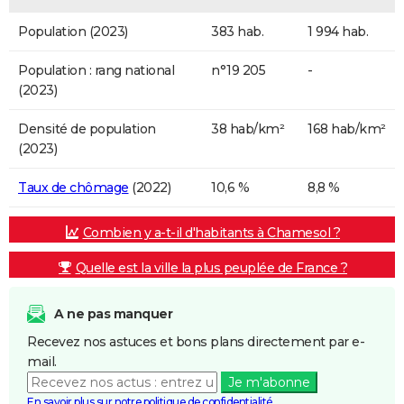
Population (2023)
383 hab.
1 994 hab.
Population : rang national
n°19 205
-
(2023)
Densité de population
38 hab/km²
168 hab/km²
(2023)
Taux de chômage
(2022)
10,6 %
8,8 %
Combien y a-t-il d'habitants à Chamesol ?
Quelle est la ville la plus peuplée de France ?
A ne pas manquer
Recevez nos astuces et bons plans directement par e-
mail.
Je m'abonne
En savoir plus sur notre politique de confidentialité