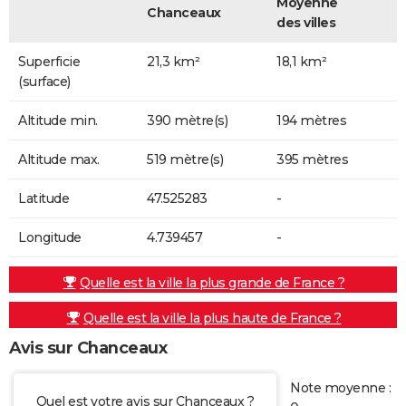
Moyenne
Chanceaux
des villes
Superficie
21,3 km²
18,1 km²
(surface)
Altitude min.
390 mètre(s)
194 mètres
Altitude max.
519 mètre(s)
395 mètres
Latitude
47.525283
-
Longitude
4.739457
-
Quelle est la ville la plus grande de France ?
Quelle est la ville la plus haute de France ?
Avis sur Chanceaux
Note moyenne :
Quel est votre avis sur Chanceaux ?