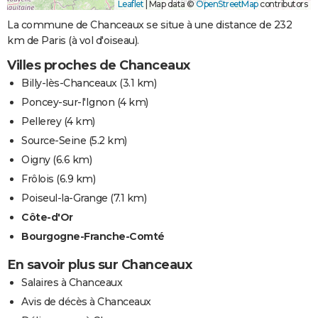
Leaflet
|
Map data ©
OpenStreetMap
contributors
La commune de Chanceaux se situe à une distance de 232
km de Paris (à vol d'oiseau).
Villes proches de Chanceaux
Billy-lès-Chanceaux
(3.1 km)
Poncey-sur-l'Ignon
(4 km)
Pellerey
(4 km)
Source-Seine
(5.2 km)
Oigny
(6.6 km)
Frôlois
(6.9 km)
Poiseul-la-Grange
(7.1 km)
Côte-d'Or
Bourgogne-Franche-Comté
En savoir plus sur Chanceaux
Salaires à Chanceaux
Avis de décès à Chanceaux