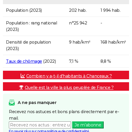
Population (2023)
202 hab.
1 994 hab.
Population : rang national
n°25 942
-
(2023)
Densité de population
9 hab/km²
168 hab/km²
(2023)
Taux de chômage
(2022)
7,1 %
8,8 %
Combien y a-t-il d'habitants à Chanceaux ?
Quelle est la ville la plus peuplée de France ?
A ne pas manquer
Recevez nos astuces et bons plans directement par e-
mail.
Je m'abonne
En savoir plus sur notre politique de confidentialité