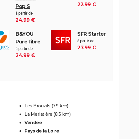
22.99 €
Pop S
à partir de
24.99 €
B&YOU
SFR Starter
à partir de
Pure fibre
27.99 €
à partir de
24.99 €
Les Brouzils
(7.9 km)
La Merlatière
(8.3 km)
Vendée
Pays de la Loire