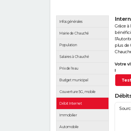
Inter
Infos générales
Grâce à 
bénéfici
Mairie de Chauché
l'Autor
Population
plus de 
Chauché
Salaires à Chauché
Votre v
Prix de l'eau
!
Test
Budget municipal
Couverture 5G, mobile
Débit
Débit Internet
Source
Immobilier
Automobile