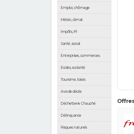
Emploi, chômage
Météo, climat
Impôts, IFI
Santé, social
Entreprises, commerces
Ecoles, scolarité
Tourisme, loisirs
Avis de décès
Offres
Déchetterie Chauché
Délinquance
Risques naturels